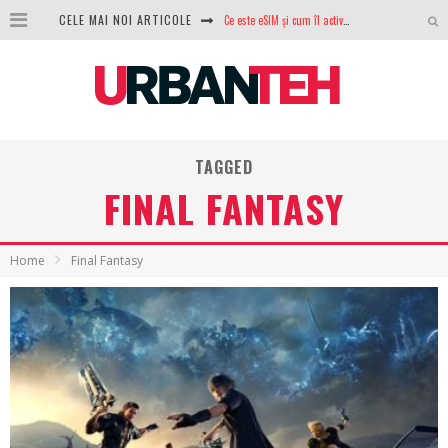
CELE MAI NOI ARTICOLE
100 GB de internet mobil gratuit de la Orange. Fără contract, fără acte și fără obligații
LG lansează televizoarele OLED evo, QNED evo și Micro RGB pentru 2026
După ani de refuzuri, Noctua lansează în sfârșit primul său AIO
GoPro revine în competiție: Mission One este răspunsul pe care DJI nu îl aștepta
TAGGED
FINAL FANTASY
Analiza producției fotovoltaice în România – cât produce un sistem solar pe timp de iarnă?
NVIDIA avertizează: memoria RAM și SSD-urile ar putea deveni și mai scumpe în perioada următoare
Home
Final Fantasy
GTA VI poate fi precomandat oficial. Rockstar dezvăluie edițiile oficiale și bonusurile pe care le primești