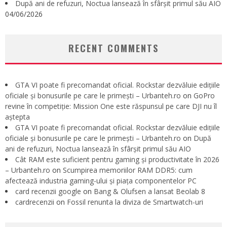
După ani de refuzuri, Noctua lansează în sfârșit primul său AIO
04/06/2026
RECENT COMMENTS
GTA VI poate fi precomandat oficial. Rockstar dezvăluie edițiile
oficiale și bonusurile pe care le primești – Urbanteh.ro
on
GoPro
revine în competiție: Mission One este răspunsul pe care DJI nu îl
aștepta
GTA VI poate fi precomandat oficial. Rockstar dezvăluie edițiile
oficiale și bonusurile pe care le primești – Urbanteh.ro
on
După
ani de refuzuri, Noctua lansează în sfârșit primul său AIO
Cât RAM este suficient pentru gaming și productivitate în 2026
– Urbanteh.ro
on
Scumpirea memoriilor RAM DDR5: cum
afectează industria gaming-ului și piața componentelor PC
card recenzii google
on
Bang & Olufsen a lansat Beolab 8
cardrecenzii
on
Fossil renunta la diviza de Smartwatch-uri