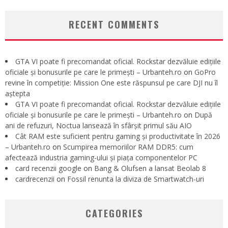
RECENT COMMENTS
GTA VI poate fi precomandat oficial. Rockstar dezvăluie edițiile
oficiale și bonusurile pe care le primești – Urbanteh.ro
on
GoPro
revine în competiție: Mission One este răspunsul pe care DJI nu îl
aștepta
GTA VI poate fi precomandat oficial. Rockstar dezvăluie edițiile
oficiale și bonusurile pe care le primești – Urbanteh.ro
on
După
ani de refuzuri, Noctua lansează în sfârșit primul său AIO
Cât RAM este suficient pentru gaming și productivitate în 2026
– Urbanteh.ro
on
Scumpirea memoriilor RAM DDR5: cum
afectează industria gaming-ului și piața componentelor PC
card recenzii google
on
Bang & Olufsen a lansat Beolab 8
cardrecenzii
on
Fossil renunta la diviza de Smartwatch-uri
CATEGORIES