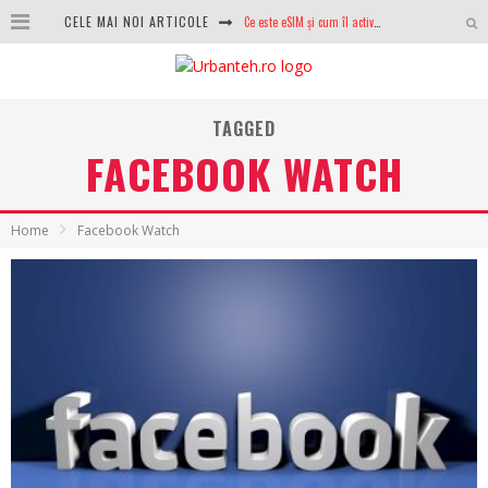
CELE MAI NOI ARTICOLE
100 GB de internet mobil gratuit de la Orange. Fără contract, fără acte și fără obligații
LG lansează televizoarele OLED evo, QNED evo și Micro RGB pentru 2026
După ani de refuzuri, Noctua lansează în sfârșit primul său AIO
TAGGED
FACEBOOK WATCH
GoPro revine în competiție: Mission One este răspunsul pe care DJI nu îl aștepta
Analiza producției fotovoltaice în România – cât produce un sistem solar pe timp de iarnă?
Home
Facebook Watch
NVIDIA avertizează: memoria RAM și SSD-urile ar putea deveni și mai scumpe în perioada următoare
GTA VI poate fi precomandat oficial. Rockstar dezvăluie edițiile oficiale și bonusurile pe care le primești
Ce este eSIM și cum îl activezi pe telefon? Ghid complet pentru Android și iPhone