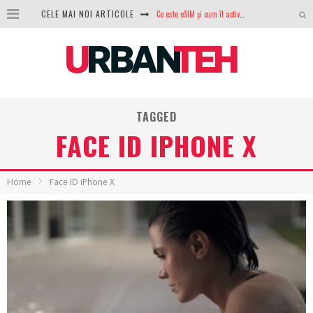
Ce este eSIM și cum îl activezi pe telefon? Ghid complet pentru Android și iPhone
CELE MAI NOI ARTICOLE
100 GB de internet mobil gratuit de la Orange. Fără contract, fără acte și fără obligații
LG lansează televizoarele OLED evo, QNED evo și Micro RGB pentru 2026
După ani de refuzuri, Noctua lansează în sfârșit primul său AIO
TAGGED
GoPro revine în competiție: Mission One este răspunsul pe care DJI nu îl aștepta
FACE ID IPHONE X
Analiza producției fotovoltaice în România – cât produce un sistem solar pe timp de iarnă?
NVIDIA avertizează: memoria RAM și SSD-urile ar putea deveni și mai scumpe în perioada următoare
Home
Face ID iPhone X
GTA VI poate fi precomandat oficial. Rockstar dezvăluie edițiile oficiale și bonusurile pe care le primești