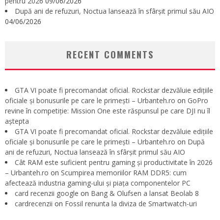
pentru 2026
09/06/2026
După ani de refuzuri, Noctua lansează în sfârșit primul său AIO
04/06/2026
RECENT COMMENTS
GTA VI poate fi precomandat oficial. Rockstar dezvăluie edițiile
oficiale și bonusurile pe care le primești – Urbanteh.ro
on
GoPro
revine în competiție: Mission One este răspunsul pe care DJI nu îl
aștepta
GTA VI poate fi precomandat oficial. Rockstar dezvăluie edițiile
oficiale și bonusurile pe care le primești – Urbanteh.ro
on
După
ani de refuzuri, Noctua lansează în sfârșit primul său AIO
Cât RAM este suficient pentru gaming și productivitate în 2026
– Urbanteh.ro
on
Scumpirea memoriilor RAM DDR5: cum
afectează industria gaming-ului și piața componentelor PC
card recenzii google
on
Bang & Olufsen a lansat Beolab 8
cardrecenzii
on
Fossil renunta la diviza de Smartwatch-uri