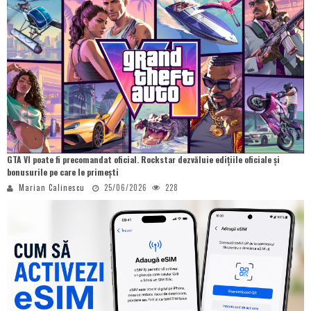
GTA VI poate fi precomandat oficial. Rockstar dezvăluie edițiile oficiale și
bonusurile pe care le primești
Marian Calinescu
25/06/2026
228