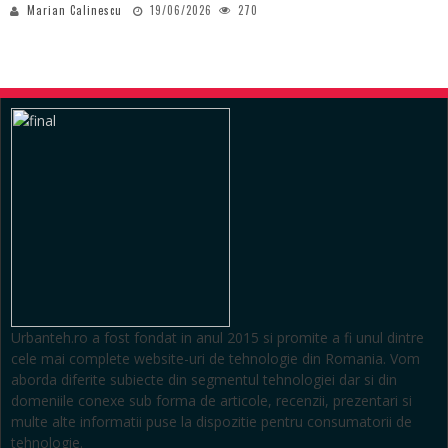
Marian Calinescu
19/06/2026
270
Urbanteh.ro a fost fondat in anul 2015 si promite a fi unul dintre
cele mai complete website-uri de tehnologie din Romania. Vom
aborda diferite subiecte din segmentul tehnologiei dar si din
domeniile conexe sub forma de articole, recenzii, prezentari si
multe alte informatii puse la dispozitie pentru consumatorii de
tehnologie.