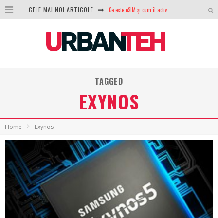
Ce este eSIM și cum îl activezi pe telefon? Ghid complet pentru Android și iPhone
CELE MAI NOI ARTICOLE
100 GB de internet mobil gratuit de la Orange. Fără contract, fără acte și fără obligații
LG lansează televizoarele OLED evo, QNED evo și Micro RGB pentru 2026
După ani de refuzuri, Noctua lansează în sfârșit primul său AIO
TAGGED
GoPro revine în competiție: Mission One este răspunsul pe care DJI nu îl aștepta
EXYNOS
Analiza producției fotovoltaice în România – cât produce un sistem solar pe timp de iarnă?
NVIDIA avertizează: memoria RAM și SSD-urile ar putea deveni și mai scumpe în perioada următoare
Home
Exynos
GTA VI poate fi precomandat oficial. Rockstar dezvăluie edițiile oficiale și bonusurile pe care le primești