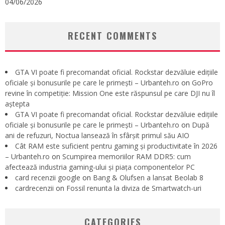
04/06/2026
RECENT COMMENTS
GTA VI poate fi precomandat oficial. Rockstar dezvăluie edițiile
oficiale și bonusurile pe care le primești – Urbanteh.ro
on
GoPro
revine în competiție: Mission One este răspunsul pe care DJI nu îl
aștepta
GTA VI poate fi precomandat oficial. Rockstar dezvăluie edițiile
oficiale și bonusurile pe care le primești – Urbanteh.ro
on
După
ani de refuzuri, Noctua lansează în sfârșit primul său AIO
Cât RAM este suficient pentru gaming și productivitate în 2026
– Urbanteh.ro
on
Scumpirea memoriilor RAM DDR5: cum
afectează industria gaming-ului și piața componentelor PC
card recenzii google
on
Bang & Olufsen a lansat Beolab 8
cardrecenzii
on
Fossil renunta la diviza de Smartwatch-uri
CATEGORIES