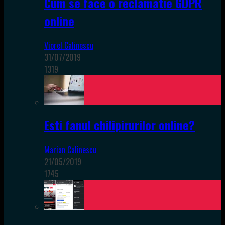
Cum se face o reclamatie GDPR
online
Viorel Calinescu
31/07/2019
1319
Esti fanul chilipirurilor online?
Marian Calinescu
21/05/2019
1745