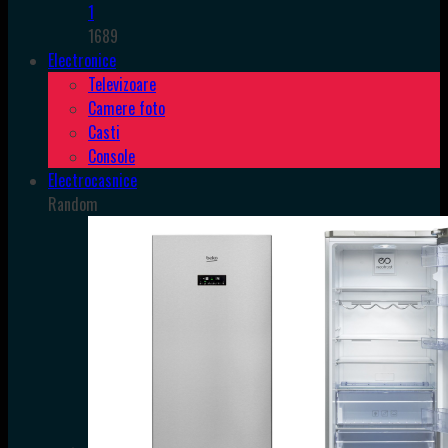
1
1689
Electronice
Televizoare
Camere foto
Casti
Console
Electrocasnice
Random