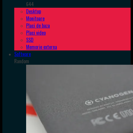
644
Desktop
Monitoare
Placi de baza
Placi video
SSD
Memorie externa
Software
Random