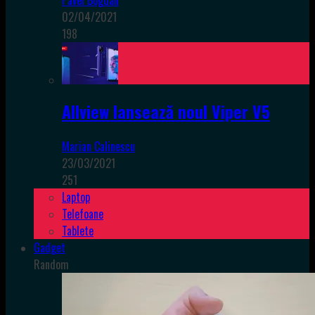
Pavel Bogdan
02/04/2021
198
Allview lansează noul Viper V5
Marian Calinescu
23/03/2021
251
Laptop
Telefoane
Tablete
Gadget
Random