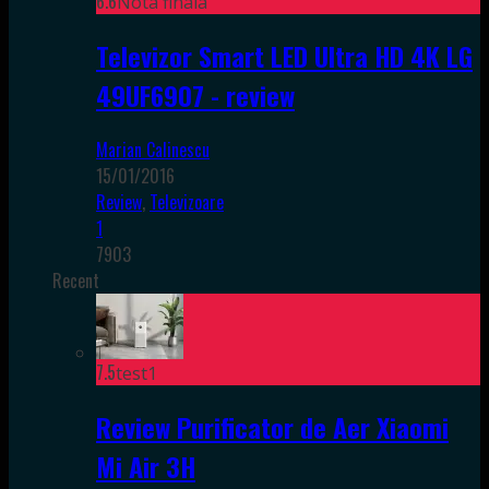
6.6
Nota finala
Televizor Smart LED Ultra HD 4K LG
49UF6907 - review
Marian Calinescu
15/01/2016
Review
,
Televizoare
1
7903
Recent
7.5
test1
Review Purificator de Aer Xiaomi
Mi Air 3H