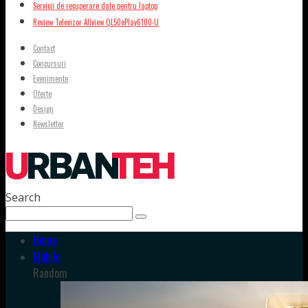
Servicii de recuperare date pentru laptop
Review Televizor Allview QL50ePlay6100-U
Contact
Concursuri
Evenimente
Oferte
Design
Newsletter
Search
Home
Mobile
Random