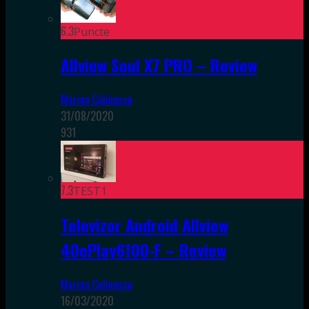
6.3
Puncte
Allview Soul X7 PRO – Review
Marian Calinescu
31/08/2020
931
7.3
TEST1
Televizor Android Allview
40ePlay6100-F – Review
Marian Calinescu
16/03/2020