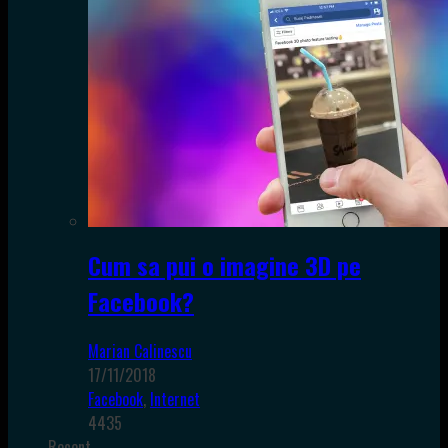
Cum sa pui o imagine 3D pe
Facebook?
Marian Calinescu
17/11/2018
Facebook
,
Internet
4435
Recent