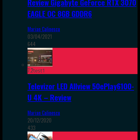
Review Gigabyte GeForce RTX 3070
EAGLE OC 8GB GDDR6
Marian Calinescu
03/04/2021
644
7.2
test1
Televizor LED Allview 50ePlay6100-
U 4K – Review
Marian Calinescu
20/12/2020
433