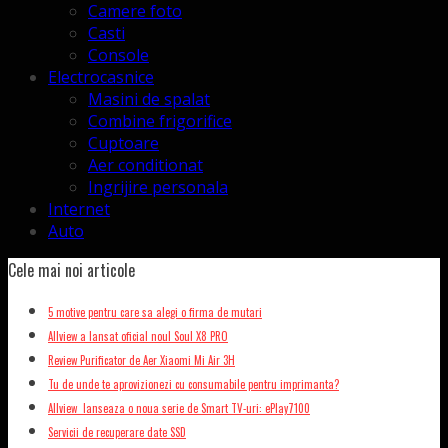
Camere foto
Casti
Console
Electrocasnice
Masini de spalat
Combine frigorifice
Cuptoare
Aer conditionat
Ingrijire personala
Internet
Auto
Cele mai noi articole
5 motive pentru care sa alegi o firma de mutari
Allview a lansat oficial noul Soul X8 PRO
Review Purificator de Aer Xiaomi Mi Air 3H
Tu de unde te aprovizionezi cu consumabile pentru imprimanta?
Allview lanseaza o noua serie de Smart TV-uri: ePlay7100
Servicii de recuperare date SSD