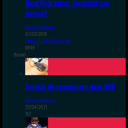
Hard Disk sters, formatat sau
defect?
Marian Calinescu
07/03/2018
Cum sa?
,
Hard Disk
,
Utile
6949
Recent
Servicii de recuperare date SSD
Marian Calinescu
22/04/2021
151