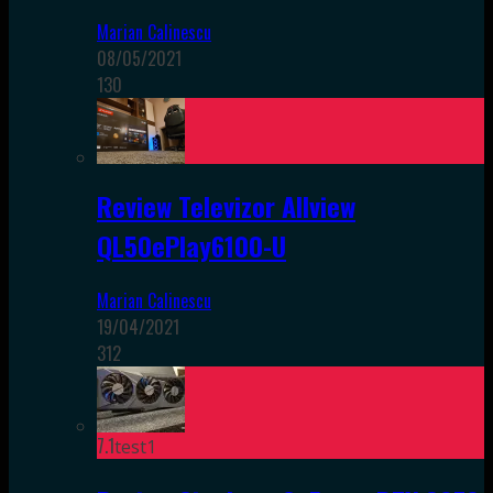
Marian Calinescu
08/05/2021
130
Review Televizor Allview
QL50ePlay6100-U
Marian Calinescu
19/04/2021
312
7.1
test1