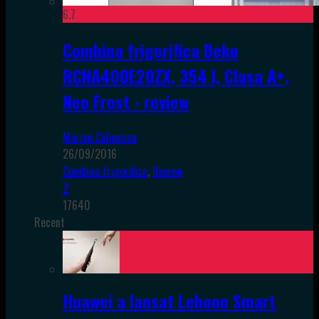
6.7
Combina frigorifica Beko
RCNA400E20ZX, 354 l, Clasa A+,
Neo Frost - review
Marian Calinescu
26/09/2016
Combine frigorifice
,
Review
2
17640
Recent
Huawei a lansat Lebooo Smart