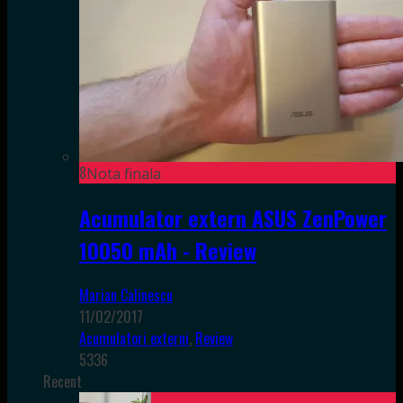
8
Nota finala
Acumulator extern ASUS ZenPower
10050 mAh - Review
Marian Calinescu
11/02/2017
Acumulatori externi
,
Review
5336
Recent