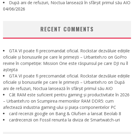
După ani de refuzuri, Noctua lansează în sfârșit primul său AIO
04/06/2026
RECENT COMMENTS
GTA VI poate fi precomandat oficial. Rockstar dezvăluie edițiile
oficiale și bonusurile pe care le primești – Urbanteh.ro
on
GoPro
revine în competiție: Mission One este răspunsul pe care DJI nu îl
aștepta
GTA VI poate fi precomandat oficial. Rockstar dezvăluie edițiile
oficiale și bonusurile pe care le primești – Urbanteh.ro
on
După
ani de refuzuri, Noctua lansează în sfârșit primul său AIO
Cât RAM este suficient pentru gaming și productivitate în 2026
– Urbanteh.ro
on
Scumpirea memoriilor RAM DDR5: cum
afectează industria gaming-ului și piața componentelor PC
card recenzii google
on
Bang & Olufsen a lansat Beolab 8
cardrecenzii
on
Fossil renunta la diviza de Smartwatch-uri