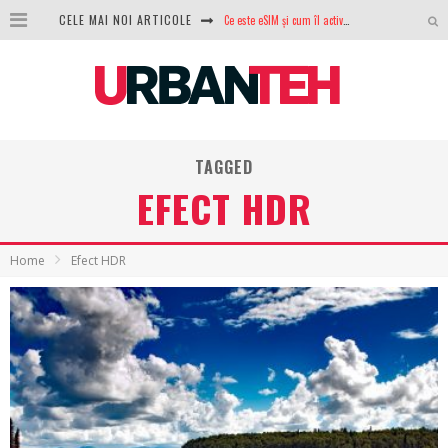
Ce este eSIM și cum îl activezi pe telefon? Ghid complet pentru Android și iPhone
CELE MAI NOI ARTICOLE
100 GB de internet mobil gratuit de la Orange. Fără contract, fără acte și fără obligații
LG lansează televizoarele OLED evo, QNED evo și Micro RGB pentru 2026
După ani de refuzuri, Noctua lansează în sfârșit primul său AIO
TAGGED
GoPro revine în competiție: Mission One este răspunsul pe care DJI nu îl aștepta
EFECT HDR
Analiza producției fotovoltaice în România – cât produce un sistem solar pe timp de iarnă?
NVIDIA avertizează: memoria RAM și SSD-urile ar putea deveni și mai scumpe în perioada următoare
Home
Efect HDR
GTA VI poate fi precomandat oficial. Rockstar dezvăluie edițiile oficiale și bonusurile pe care le primești