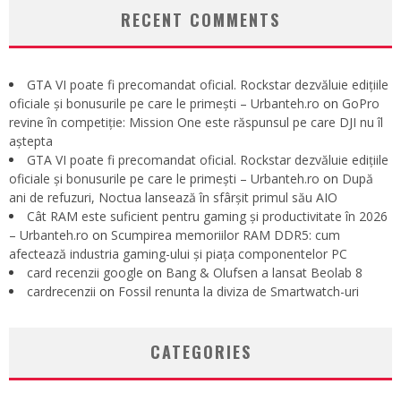
RECENT COMMENTS
GTA VI poate fi precomandat oficial. Rockstar dezvăluie edițiile
oficiale și bonusurile pe care le primești – Urbanteh.ro
on
GoPro
revine în competiție: Mission One este răspunsul pe care DJI nu îl
aștepta
GTA VI poate fi precomandat oficial. Rockstar dezvăluie edițiile
oficiale și bonusurile pe care le primești – Urbanteh.ro
on
După
ani de refuzuri, Noctua lansează în sfârșit primul său AIO
Cât RAM este suficient pentru gaming și productivitate în 2026
– Urbanteh.ro
on
Scumpirea memoriilor RAM DDR5: cum
afectează industria gaming-ului și piața componentelor PC
card recenzii google
on
Bang & Olufsen a lansat Beolab 8
cardrecenzii
on
Fossil renunta la diviza de Smartwatch-uri
CATEGORIES