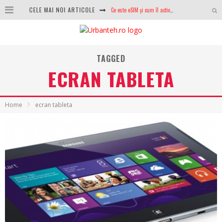
CELE MAI NOI ARTICOLE
100 GB de internet mobil gratuit de la Orange. Fără contract, fără acte și fără obligații
LG lansează televizoarele OLED evo, QNED evo și Micro RGB pentru 2026
După ani de refuzuri, Noctua lansează în sfârșit primul său AIO
TAGGED
ECRAN TABLETA
GoPro revine în competiție: Mission One este răspunsul pe care DJI nu îl aștepta
Analiza producției fotovoltaice în România – cât produce un sistem solar pe timp de iarnă?
Home
ecran tableta
NVIDIA avertizează: memoria RAM și SSD-urile ar putea deveni și mai scumpe în perioada următoare
GTA VI poate fi precomandat oficial. Rockstar dezvăluie edițiile oficiale și bonusurile pe care le primești
Ce este eSIM și cum îl activezi pe telefon? Ghid complet pentru Android și iPhone