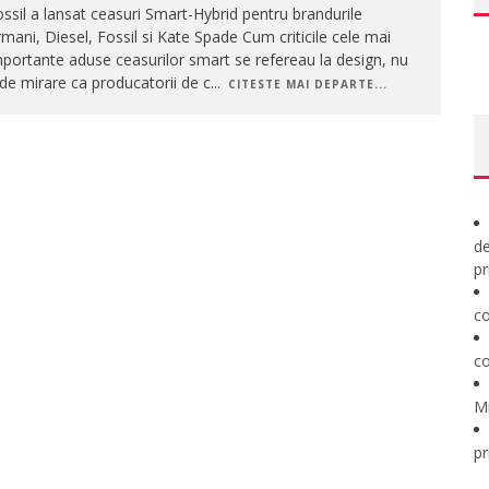
ssil a lansat ceasuri Smart-Hybrid pentru brandurile
mani, Diesel, Fossil si Kate Spade Cum criticile cele mai
portante aduse ceasurilor smart se refereau la design, nu
de mirare ca producatorii de c
...
CITESTE MAI DEPARTE...
de
pr
co
co
M
pr