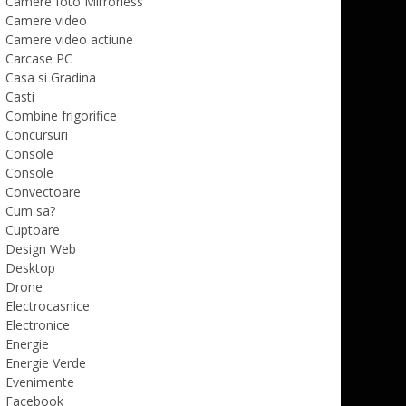
Camere foto Mirrorless
Camere video
Camere video actiune
Carcase PC
Casa si Gradina
Casti
Combine frigorifice
Concursuri
Console
Console
Convectoare
Cum sa?
Cuptoare
Design Web
Desktop
Drone
Electrocasnice
Electronice
Energie
Energie Verde
Evenimente
Facebook