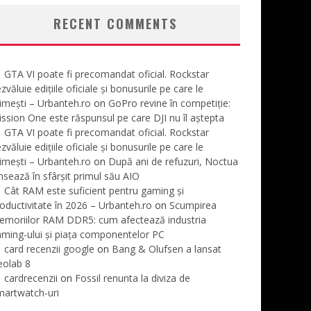
RECENT COMMENTS
GTA VI poate fi precomandat oficial. Rockstar
zvăluie edițiile oficiale și bonusurile pe care le
imești – Urbanteh.ro
on
GoPro revine în competiție:
ssion One este răspunsul pe care DJI nu îl aștepta
GTA VI poate fi precomandat oficial. Rockstar
zvăluie edițiile oficiale și bonusurile pe care le
imești – Urbanteh.ro
on
După ani de refuzuri, Noctua
nsează în sfârșit primul său AIO
Cât RAM este suficient pentru gaming și
oductivitate în 2026 – Urbanteh.ro
on
Scumpirea
emoriilor RAM DDR5: cum afectează industria
ming-ului și piața componentelor PC
card recenzii google
on
Bang & Olufsen a lansat
eolab 8
cardrecenzii
on
Fossil renunta la diviza de
martwatch-uri