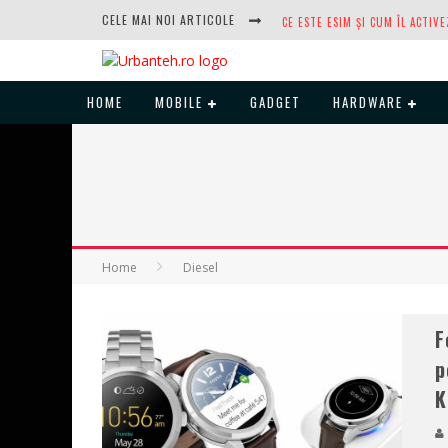
CELE MAI NOI ARTICOLE
HOME
MOBILE
GADGET
HARDWARE
DUPĂ ANI DE REFUZURI, NOCTUA
Home
Diesel
F
p
K