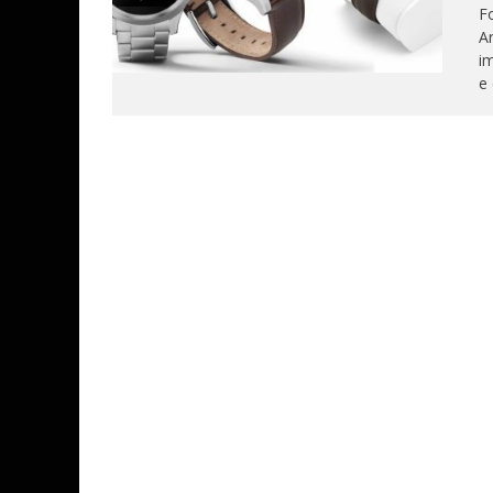
Fo
Ar
im
e 