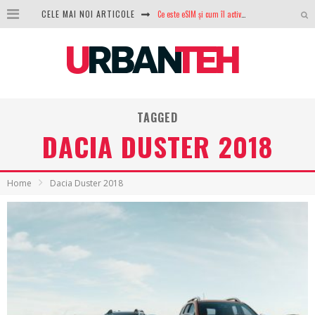
Ce este eSIM și cum îl activezi pe telefon? Ghid complet pentru Android și iPhone
CELE MAI NOI ARTICOLE
100 GB de internet mobil gratuit de la Orange. Fără contract, fără acte și fără obligații
LG lansează televizoarele OLED evo, QNED evo și Micro RGB pentru 2026
După ani de refuzuri, Noctua lansează în sfârșit primul său AIO
TAGGED
GoPro revine în competiție: Mission One este răspunsul pe care DJI nu îl aștepta
DACIA DUSTER 2018
Analiza producției fotovoltaice în România – cât produce un sistem solar pe timp de iarnă?
NVIDIA avertizează: memoria RAM și SSD-urile ar putea deveni și mai scumpe în perioada următoare
Home
Dacia Duster 2018
GTA VI poate fi precomandat oficial. Rockstar dezvăluie edițiile oficiale și bonusurile pe care le primești