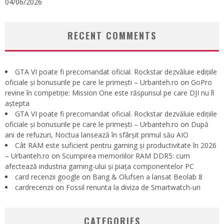
04/06/2026
RECENT COMMENTS
GTA VI poate fi precomandat oficial. Rockstar dezvăluie edițiile
oficiale și bonusurile pe care le primești – Urbanteh.ro
on
GoPro
revine în competiție: Mission One este răspunsul pe care DJI nu îl
aștepta
GTA VI poate fi precomandat oficial. Rockstar dezvăluie edițiile
oficiale și bonusurile pe care le primești – Urbanteh.ro
on
După
ani de refuzuri, Noctua lansează în sfârșit primul său AIO
Cât RAM este suficient pentru gaming și productivitate în 2026
– Urbanteh.ro
on
Scumpirea memoriilor RAM DDR5: cum
afectează industria gaming-ului și piața componentelor PC
card recenzii google
on
Bang & Olufsen a lansat Beolab 8
cardrecenzii
on
Fossil renunta la diviza de Smartwatch-uri
CATEGORIES