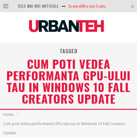
Ce este eSIM și cum îl activezi pe telefon? Ghid complet pentru Android și iPhone
CELE MAI NOI ARTICOLE
100 GB de internet mobil gratuit de la Orange. Fără contract, fără acte și fără obligații
LG lansează televizoarele OLED evo, QNED evo și Micro RGB pentru 2026
După ani de refuzuri, Noctua lansează în sfârșit primul său AIO
TAGGED
GoPro revine în competiție: Mission One este răspunsul pe care DJI nu îl aștepta
CUM POTI VEDEA
Analiza producției fotovoltaice în România – cât produce un sistem solar pe timp de iarnă?
PERFORMANTA GPU-ULUI
NVIDIA avertizează: memoria RAM și SSD-urile ar putea deveni și mai scumpe în perioada următoare
TAU IN WINDOWS 10 FALL
GTA VI poate fi precomandat oficial. Rockstar dezvăluie edițiile oficiale și bonusurile pe care le primești
CREATORS UPDATE
Home
Cum poti vedea performanta GPU-ului tau in Windows 10 Fall Creators
Update