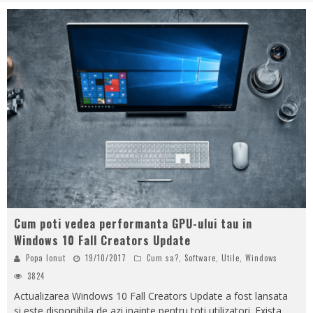
Cum poti vedea performanta GPU-ului tau in
Windows 10 Fall Creators Update
Popa Ionut
19/10/2017
Cum sa?
,
Software
,
Utile
,
Windows
3824
Actualizarea Windows 10 Fall Creators Update a fost lansata
si este disponibila de azi inainte pentru toti utilizatori. Exista