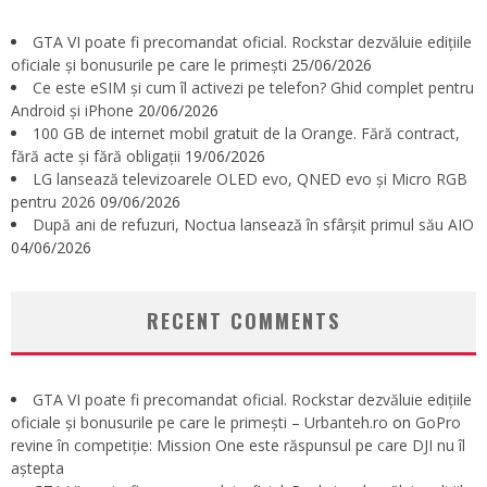
GTA VI poate fi precomandat oficial. Rockstar dezvăluie edițiile
oficiale și bonusurile pe care le primești
25/06/2026
Ce este eSIM și cum îl activezi pe telefon? Ghid complet pentru
Android și iPhone
20/06/2026
100 GB de internet mobil gratuit de la Orange. Fără contract,
fără acte și fără obligații
19/06/2026
LG lansează televizoarele OLED evo, QNED evo și Micro RGB
pentru 2026
09/06/2026
După ani de refuzuri, Noctua lansează în sfârșit primul său AIO
04/06/2026
RECENT COMMENTS
GTA VI poate fi precomandat oficial. Rockstar dezvăluie edițiile
oficiale și bonusurile pe care le primești – Urbanteh.ro
on
GoPro
revine în competiție: Mission One este răspunsul pe care DJI nu îl
aștepta