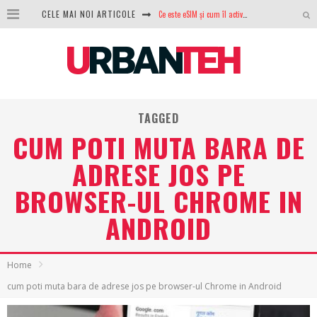
Ce este eSIM și cum îl activezi pe telefon? Ghid complet pentru Android și iPhone
CELE MAI NOI ARTICOLE
100 GB de internet mobil gratuit de la Orange. Fără contract, fără acte și fără obligații
LG lansează televizoarele OLED evo, QNED evo și Micro RGB pentru 2026
După ani de refuzuri, Noctua lansează în sfârșit primul său AIO
TAGGED
GoPro revine în competiție: Mission One este răspunsul pe care DJI nu îl aștepta
CUM POTI MUTA BARA DE
Analiza producției fotovoltaice în România – cât produce un sistem solar pe timp de iarnă?
ADRESE JOS PE
NVIDIA avertizează: memoria RAM și SSD-urile ar putea deveni și mai scumpe în perioada următoare
BROWSER-UL CHROME IN
GTA VI poate fi precomandat oficial. Rockstar dezvăluie edițiile oficiale și bonusurile pe care le primești
ANDROID
Home
cum poti muta bara de adrese jos pe browser-ul Chrome in Android