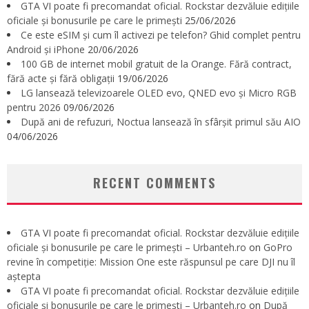
GTA VI poate fi precomandat oficial. Rockstar dezvăluie edițiile
oficiale și bonusurile pe care le primești
25/06/2026
Ce este eSIM și cum îl activezi pe telefon? Ghid complet pentru
Android și iPhone
20/06/2026
100 GB de internet mobil gratuit de la Orange. Fără contract,
fără acte și fără obligații
19/06/2026
LG lansează televizoarele OLED evo, QNED evo și Micro RGB
pentru 2026
09/06/2026
După ani de refuzuri, Noctua lansează în sfârșit primul său AIO
04/06/2026
RECENT COMMENTS
GTA VI poate fi precomandat oficial. Rockstar dezvăluie edițiile
oficiale și bonusurile pe care le primești – Urbanteh.ro
on
GoPro
revine în competiție: Mission One este răspunsul pe care DJI nu îl
aștepta
GTA VI poate fi precomandat oficial. Rockstar dezvăluie edițiile
oficiale și bonusurile pe care le primești – Urbanteh.ro
on
După