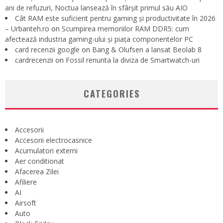
ani de refuzuri, Noctua lansează în sfârșit primul său AIO
Cât RAM este suficient pentru gaming și productivitate în 2026
– Urbanteh.ro
on
Scumpirea memoriilor RAM DDR5: cum
afectează industria gaming-ului și piața componentelor PC
card recenzii google
on
Bang & Olufsen a lansat Beolab 8
cardrecenzii
on
Fossil renunta la diviza de Smartwatch-uri
CATEGORIES
Accesorii
Accesorii electrocasnice
Acumulatori externi
Aer conditionat
Afacerea Zilei
Afiliere
AI
Airsoft
Auto