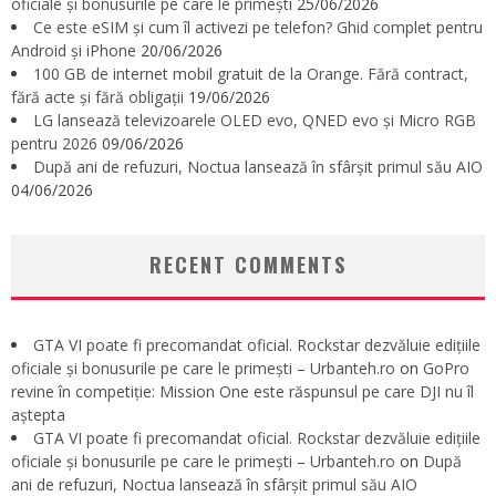
oficiale și bonusurile pe care le primești
25/06/2026
Ce este eSIM și cum îl activezi pe telefon? Ghid complet pentru
Android și iPhone
20/06/2026
100 GB de internet mobil gratuit de la Orange. Fără contract,
fără acte și fără obligații
19/06/2026
LG lansează televizoarele OLED evo, QNED evo și Micro RGB
pentru 2026
09/06/2026
După ani de refuzuri, Noctua lansează în sfârșit primul său AIO
04/06/2026
RECENT COMMENTS
GTA VI poate fi precomandat oficial. Rockstar dezvăluie edițiile
oficiale și bonusurile pe care le primești – Urbanteh.ro
on
GoPro
revine în competiție: Mission One este răspunsul pe care DJI nu îl
aștepta
GTA VI poate fi precomandat oficial. Rockstar dezvăluie edițiile
oficiale și bonusurile pe care le primești – Urbanteh.ro
on
După
ani de refuzuri, Noctua lansează în sfârșit primul său AIO