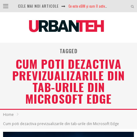
Ce este eSIM și cum îl activezi pe telefon? Ghid complet pentru Android și iPhone
CELE MAI NOI ARTICOLE
100 GB de internet mobil gratuit de la Orange. Fără contract, fără acte și fără obligații
LG lansează televizoarele OLED evo, QNED evo și Micro RGB pentru 2026
După ani de refuzuri, Noctua lansează în sfârșit primul său AIO
TAGGED
GoPro revine în competiție: Mission One este răspunsul pe care DJI nu îl aștepta
CUM POTI DEZACTIVA
Analiza producției fotovoltaice în România – cât produce un sistem solar pe timp de iarnă?
PREVIZUALIZARILE DIN
NVIDIA avertizează: memoria RAM și SSD-urile ar putea deveni și mai scumpe în perioada următoare
TAB-URILE DIN
GTA VI poate fi precomandat oficial. Rockstar dezvăluie edițiile oficiale și bonusurile pe care le primești
MICROSOFT EDGE
Home
Cum poti dezactiva previzualizarile din tab-urile din Microsoft Edge