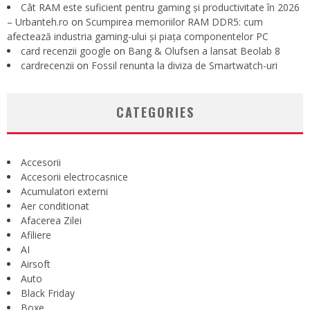
Cât RAM este suficient pentru gaming și productivitate în 2026
– Urbanteh.ro
on
Scumpirea memoriilor RAM DDR5: cum
afectează industria gaming-ului și piața componentelor PC
card recenzii google
on
Bang & Olufsen a lansat Beolab 8
cardrecenzii
on
Fossil renunta la diviza de Smartwatch-uri
CATEGORIES
Accesorii
Accesorii electrocasnice
Acumulatori externi
Aer conditionat
Afacerea Zilei
Afiliere
AI
Airsoft
Auto
Black Friday
Boxe