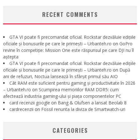
RECENT COMMENTS
GTA VI poate fi precomandat oficial. Rockstar dezvăluie edițiile
oficiale și bonusurile pe care le primești – Urbanteh.ro
on
GoPro
revine în competiție: Mission One este răspunsul pe care DJI nu îl
aștepta
GTA VI poate fi precomandat oficial. Rockstar dezvăluie edițiile
oficiale și bonusurile pe care le primești – Urbanteh.ro
on
După
ani de refuzuri, Noctua lansează în sfârșit primul său AIO
Cât RAM este suficient pentru gaming și productivitate în 2026
– Urbanteh.ro
on
Scumpirea memoriilor RAM DDR5: cum
afectează industria gaming-ului și piața componentelor PC
card recenzii google
on
Bang & Olufsen a lansat Beolab 8
cardrecenzii
on
Fossil renunta la diviza de Smartwatch-uri
CATEGORIES