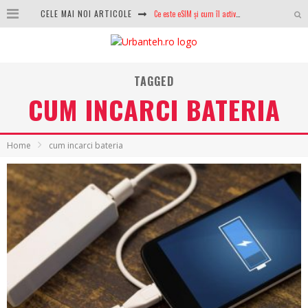
Ce este eSIM și cum îl activezi pe telefon? Ghid complet pentru Android și iPhone
CELE MAI NOI ARTICOLE
100 GB de internet mobil gratuit de la Orange. Fără contract, fără acte și fără obligații
LG lansează televizoarele OLED evo, QNED evo și Micro RGB pentru 2026
TAGGED
După ani de refuzuri, Noctua lansează în sfârșit primul său AIO
CUM INCARCI BATERIA
GoPro revine în competiție: Mission One este răspunsul pe care DJI nu îl aștepta
Home
cum incarci bateria
Analiza producției fotovoltaice în România – cât produce un sistem solar pe timp de iarnă?
NVIDIA avertizează: memoria RAM și SSD-urile ar putea deveni și mai scumpe în perioada următoare
GTA VI poate fi precomandat oficial. Rockstar dezvăluie edițiile oficiale și bonusurile pe care le primești