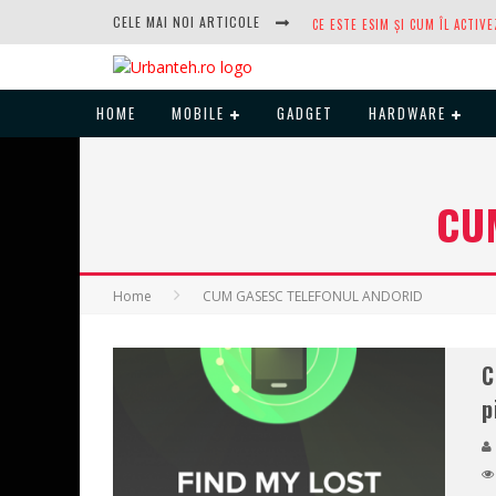
CELE MAI NOI ARTICOLE
HOME
MOBILE
GADGET
HARDWARE
DUPĂ ANI DE REFUZURI, NOCTUA
CU
Home
CUM GASESC TELEFONUL ANDORID
C
p