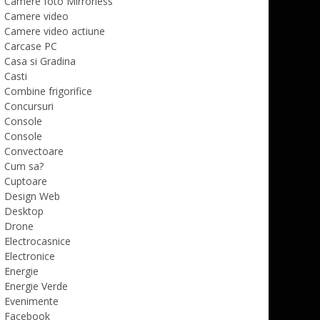
Camere foto Mirrorless
Camere video
Camere video actiune
Carcase PC
Casa si Gradina
Casti
Combine frigorifice
Concursuri
Console
Console
Convectoare
Cum sa?
Cuptoare
Design Web
Desktop
Drone
Electrocasnice
Electronice
Energie
Energie Verde
Evenimente
Facebook