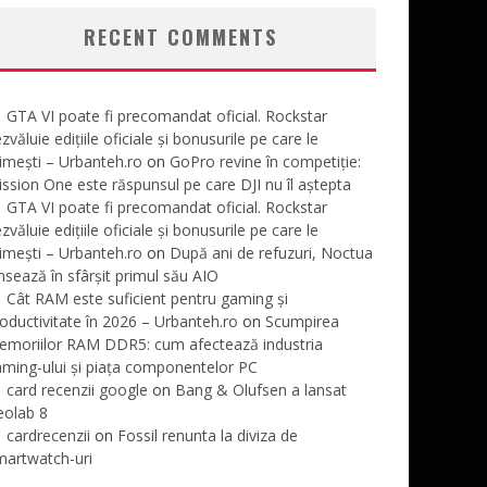
RECENT COMMENTS
GTA VI poate fi precomandat oficial. Rockstar
zvăluie edițiile oficiale și bonusurile pe care le
imești – Urbanteh.ro
on
GoPro revine în competiție:
ssion One este răspunsul pe care DJI nu îl aștepta
GTA VI poate fi precomandat oficial. Rockstar
zvăluie edițiile oficiale și bonusurile pe care le
imești – Urbanteh.ro
on
După ani de refuzuri, Noctua
nsează în sfârșit primul său AIO
Cât RAM este suficient pentru gaming și
oductivitate în 2026 – Urbanteh.ro
on
Scumpirea
emoriilor RAM DDR5: cum afectează industria
ming-ului și piața componentelor PC
card recenzii google
on
Bang & Olufsen a lansat
eolab 8
cardrecenzii
on
Fossil renunta la diviza de
martwatch-uri