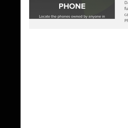
Da
fu
ca
Ph