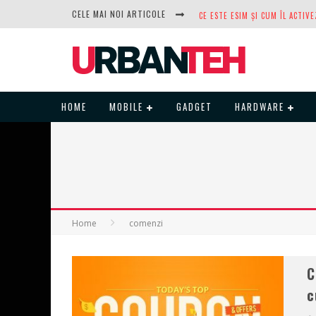
CELE MAI NOI ARTICOLE
DUPĂ ANI DE REFUZURI, NOCTUA
HOME
MOBILE
GADGET
HARDWARE
Home
comenzi
C
c