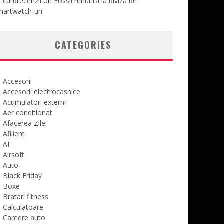
cardrecenzii
on
Fossil renunta la diviza de
martwatch-uri
CATEGORIES
Accesorii
Accesorii electrocasnice
Acumulatori externi
Aer conditionat
Afacerea Zilei
Afiliere
AI
Airsoft
Auto
Black Friday
Boxe
Bratari fitness
Calculatoare
Camere auto