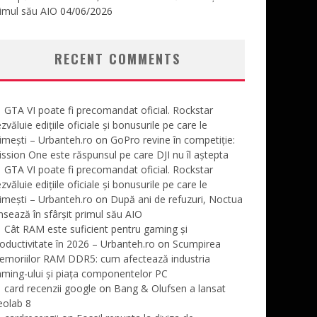
imul său AIO
04/06/2026
RECENT COMMENTS
GTA VI poate fi precomandat oficial. Rockstar
zvăluie edițiile oficiale și bonusurile pe care le
imești – Urbanteh.ro
on
GoPro revine în competiție:
ssion One este răspunsul pe care DJI nu îl aștepta
GTA VI poate fi precomandat oficial. Rockstar
zvăluie edițiile oficiale și bonusurile pe care le
imești – Urbanteh.ro
on
După ani de refuzuri, Noctua
nsează în sfârșit primul său AIO
Cât RAM este suficient pentru gaming și
oductivitate în 2026 – Urbanteh.ro
on
Scumpirea
emoriilor RAM DDR5: cum afectează industria
ming-ului și piața componentelor PC
card recenzii google
on
Bang & Olufsen a lansat
eolab 8