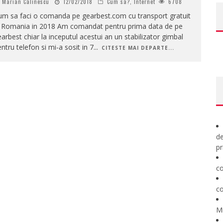
Marian Calinescu
12/02/2018
Cum sa?
,
Internet
6708
um sa faci o comanda pe gearbest.com cu transport gratuit
n Romania in 2018 Am comandat pentru prima data de pe
arbest chiar la inceputul acestui an un stabilizator gimbal
ntru telefon si mi-a sosit in 7
...
CITESTE MAI DEPARTE...
de
pr
co
co
M