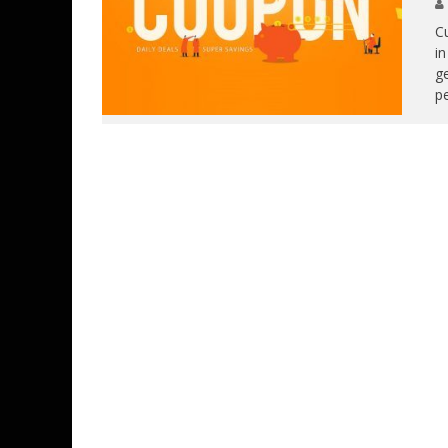
C
i
ge
pe