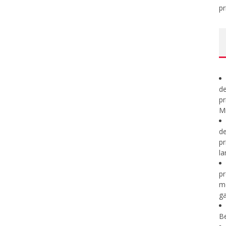
pr
de
pr
Mi
de
pr
la
pr
m
ga
B