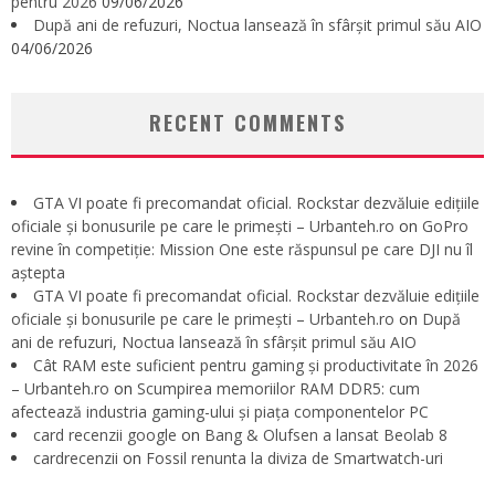
pentru 2026
09/06/2026
După ani de refuzuri, Noctua lansează în sfârșit primul său AIO
04/06/2026
RECENT COMMENTS
GTA VI poate fi precomandat oficial. Rockstar dezvăluie edițiile
oficiale și bonusurile pe care le primești – Urbanteh.ro
on
GoPro
revine în competiție: Mission One este răspunsul pe care DJI nu îl
aștepta
GTA VI poate fi precomandat oficial. Rockstar dezvăluie edițiile
oficiale și bonusurile pe care le primești – Urbanteh.ro
on
După
ani de refuzuri, Noctua lansează în sfârșit primul său AIO
Cât RAM este suficient pentru gaming și productivitate în 2026
– Urbanteh.ro
on
Scumpirea memoriilor RAM DDR5: cum
afectează industria gaming-ului și piața componentelor PC
card recenzii google
on
Bang & Olufsen a lansat Beolab 8
cardrecenzii
on
Fossil renunta la diviza de Smartwatch-uri