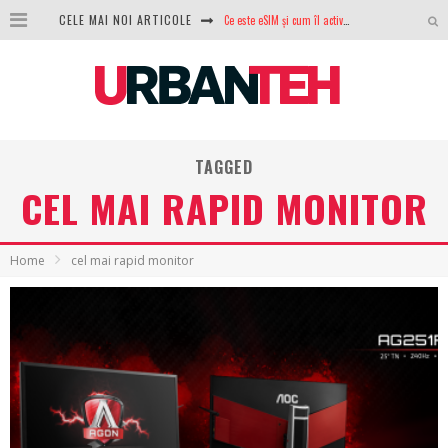
Ce este eSIM și cum îl activezi pe telefon? Ghid complet pentru Android și iPhone
CELE MAI NOI ARTICOLE
100 GB de internet mobil gratuit de la Orange. Fără contract, fără acte și fără obligații
LG lansează televizoarele OLED evo, QNED evo și Micro RGB pentru 2026
După ani de refuzuri, Noctua lansează în sfârșit primul său AIO
TAGGED
GoPro revine în competiție: Mission One este răspunsul pe care DJI nu îl aștepta
CEL MAI RAPID MONITOR
Analiza producției fotovoltaice în România – cât produce un sistem solar pe timp de iarnă?
NVIDIA avertizează: memoria RAM și SSD-urile ar putea deveni și mai scumpe în perioada următoare
Home
cel mai rapid monitor
GTA VI poate fi precomandat oficial. Rockstar dezvăluie edițiile oficiale și bonusurile pe care le primești