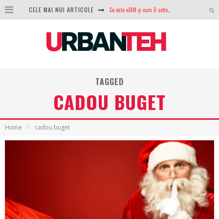
CELE MAI NOI ARTICOLE
100 GB de internet mobil gratuit de la Orange. Fără contract, fără acte și fără obligații
LG lansează televizoarele OLED evo, QNED evo și Micro RGB pentru 2026
După ani de refuzuri, Noctua lansează în sfârșit primul său AIO
GoPro revine în competiție: Mission One este răspunsul pe care DJI nu îl aștepta
TAGGED
CADOU BUGET
Analiza producției fotovoltaice în România – cât produce un sistem solar pe timp de iarnă?
NVIDIA avertizează: memoria RAM și SSD-urile ar putea deveni și mai scumpe în perioada următoare
Home
cadou buget
GTA VI poate fi precomandat oficial. Rockstar dezvăluie edițiile oficiale și bonusurile pe care le primești