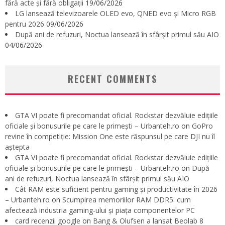
fără acte și fără obligații
19/06/2026
LG lansează televizoarele OLED evo, QNED evo și Micro RGB
pentru 2026
09/06/2026
După ani de refuzuri, Noctua lansează în sfârșit primul său AIO
04/06/2026
RECENT COMMENTS
GTA VI poate fi precomandat oficial. Rockstar dezvăluie edițiile
oficiale și bonusurile pe care le primești – Urbanteh.ro
on
GoPro
revine în competiție: Mission One este răspunsul pe care DJI nu îl
aștepta
GTA VI poate fi precomandat oficial. Rockstar dezvăluie edițiile
oficiale și bonusurile pe care le primești – Urbanteh.ro
on
După
ani de refuzuri, Noctua lansează în sfârșit primul său AIO
Cât RAM este suficient pentru gaming și productivitate în 2026
– Urbanteh.ro
on
Scumpirea memoriilor RAM DDR5: cum
afectează industria gaming-ului și piața componentelor PC
card recenzii google
on
Bang & Olufsen a lansat Beolab 8