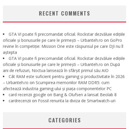
RECENT COMMENTS
GTA VI poate fi precomandat oficial. Rockstar dezvăluie edițiile
oficiale și bonusurile pe care le primești – Urbanteh.ro
on
GoPro
revine în competiție: Mission One este răspunsul pe care DJI nu îl
aștepta
GTA VI poate fi precomandat oficial. Rockstar dezvăluie edițiile
oficiale și bonusurile pe care le primești – Urbanteh.ro
on
După
ani de refuzuri, Noctua lansează în sfârșit primul său AIO
Cât RAM este suficient pentru gaming și productivitate în 2026
– Urbanteh.ro
on
Scumpirea memoriilor RAM DDR5: cum
afectează industria gaming-ului și piața componentelor PC
card recenzii google
on
Bang & Olufsen a lansat Beolab 8
cardrecenzii
on
Fossil renunta la diviza de Smartwatch-uri
CATEGORIES