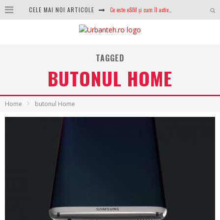
Ce este eSIM și cum îl activezi pe telefon? Ghid complet pentru Android și iPhone
CELE MAI NOI ARTICOLE
100 GB de internet mobil gratuit de la Orange. Fără contract, fără acte și fără obligații
LG lansează televizoarele OLED evo, QNED evo și Micro RGB pentru 2026
TAGGED
După ani de refuzuri, Noctua lansează în sfârșit primul său AIO
BUTONUL HOME
GoPro revine în competiție: Mission One este răspunsul pe care DJI nu îl aștepta
Home
butonul Home
Analiza producției fotovoltaice în România – cât produce un sistem solar pe timp de iarnă?
NVIDIA avertizează: memoria RAM și SSD-urile ar putea deveni și mai scumpe în perioada următoare
GTA VI poate fi precomandat oficial. Rockstar dezvăluie edițiile oficiale și bonusurile pe care le primești