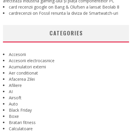
afectează industria gaming-ului și piața componentelor PC
card recenzii google
on
Bang & Olufsen a lansat Beolab 8
cardrecenzii
on
Fossil renunta la diviza de Smartwatch-uri
CATEGORIES
Accesorii
Accesorii electrocasnice
Acumulatori externi
Aer conditionat
Afacerea Zilei
Afiliere
AI
Airsoft
Auto
Black Friday
Boxe
Bratari fitness
Calculatoare