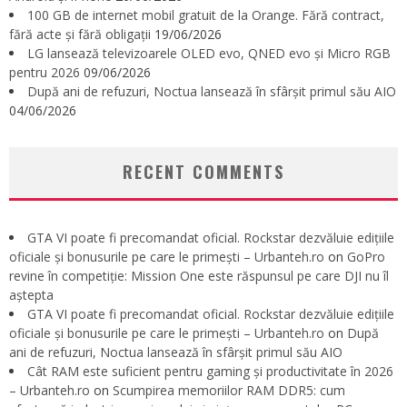
100 GB de internet mobil gratuit de la Orange. Fără contract,
fără acte și fără obligații
19/06/2026
LG lansează televizoarele OLED evo, QNED evo și Micro RGB
pentru 2026
09/06/2026
După ani de refuzuri, Noctua lansează în sfârșit primul său AIO
04/06/2026
RECENT COMMENTS
GTA VI poate fi precomandat oficial. Rockstar dezvăluie edițiile
oficiale și bonusurile pe care le primești – Urbanteh.ro
on
GoPro
revine în competiție: Mission One este răspunsul pe care DJI nu îl
aștepta
GTA VI poate fi precomandat oficial. Rockstar dezvăluie edițiile
oficiale și bonusurile pe care le primești – Urbanteh.ro
on
După
ani de refuzuri, Noctua lansează în sfârșit primul său AIO
Cât RAM este suficient pentru gaming și productivitate în 2026
– Urbanteh.ro
on
Scumpirea memoriilor RAM DDR5: cum