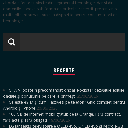
aborda diferite subiecte din segmentul tehnologiei dar si din
domeniile conexe sub forma de articole, recenzii, prezentari si
multe alte informatii puse la dispozitie pentru consumatorii de
tehnologie.
RECENTE
GTA VI poate fi precomandat oficial. Rockstar dezvăluie edițiile
oficiale și bonusurile pe care le primești
25/06/2026
Ce este eSIM și cum îl activezi pe telefon? Ghid complet pentru
Android și iPhone
20/06/2026
100 GB de internet mobil gratuit de la Orange. Fără contract,
fără acte și fără obligații
19/06/2026
LG lansează televizoarele OLED evo, QNED evo și Micro RGB