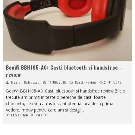
BeeWi BBH105-A0: Casti bluetooth si handsfree –
review
Marian Calinescu
14/06/2016
Casti
,
Review
2
6647
BeeWi BBH105-A0: Casti bluetooth si handsfree review Zilele
trecute am primit in teste o pereche de casti foarte
chocheta, ce mi-a atras instant atentia inca de la prima
vedere, motiv pentru care am si desigil
...
CITESTE MAI DEPARTE...