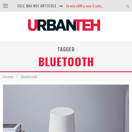
Ce este eSIM și cum îl activezi pe telefon? Ghid complet pentru Android și iPhone
CELE MAI NOI ARTICOLE
100 GB de internet mobil gratuit de la Orange. Fără contract, fără acte și fără obligații
LG lansează televizoarele OLED evo, QNED evo și Micro RGB pentru 2026
După ani de refuzuri, Noctua lansează în sfârșit primul său AIO
TAGGED
GoPro revine în competiție: Mission One este răspunsul pe care DJI nu îl aștepta
BLUETOOTH
Analiza producției fotovoltaice în România – cât produce un sistem solar pe timp de iarnă?
NVIDIA avertizează: memoria RAM și SSD-urile ar putea deveni și mai scumpe în perioada următoare
Home
bluetooth
GTA VI poate fi precomandat oficial. Rockstar dezvăluie edițiile oficiale și bonusurile pe care le primești