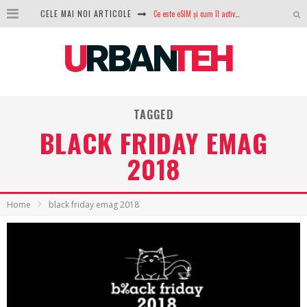
Ce este eSIM și cum îl activezi pe telefon? Ghid complet pentru Android și iPhone
CELE MAI NOI ARTICOLE
100 GB de internet mobil gratuit de la Orange. Fără contract, fără acte și fără obligații
LG lansează televizoarele OLED evo, QNED evo și Micro RGB pentru 2026
După ani de refuzuri, Noctua lansează în sfârșit primul său AIO
TAGGED
GoPro revine în competiție: Mission One este răspunsul pe care DJI nu îl aștepta
BLACK FRIDAY EMAG
Analiza producției fotovoltaice în România – cât produce un sistem solar pe timp de iarnă?
2018
NVIDIA avertizează: memoria RAM și SSD-urile ar putea deveni și mai scumpe în perioada următoare
GTA VI poate fi precomandat oficial. Rockstar dezvăluie edițiile oficiale și bonusurile pe care le primești
Home
black friday emag 2018