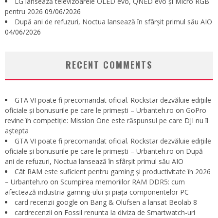
LG lansează televizoarele OLED evo, QNED evo și Micro RGB
pentru 2026
09/06/2026
După ani de refuzuri, Noctua lansează în sfârșit primul său AIO
04/06/2026
RECENT COMMENTS
GTA VI poate fi precomandat oficial. Rockstar dezvăluie edițiile
oficiale și bonusurile pe care le primești – Urbanteh.ro
on
GoPro
revine în competiție: Mission One este răspunsul pe care DJI nu îl
aștepta
GTA VI poate fi precomandat oficial. Rockstar dezvăluie edițiile
oficiale și bonusurile pe care le primești – Urbanteh.ro
on
După
ani de refuzuri, Noctua lansează în sfârșit primul său AIO
Cât RAM este suficient pentru gaming și productivitate în 2026
– Urbanteh.ro
on
Scumpirea memoriilor RAM DDR5: cum
afectează industria gaming-ului și piața componentelor PC
card recenzii google
on
Bang & Olufsen a lansat Beolab 8
cardrecenzii
on
Fossil renunta la diviza de Smartwatch-uri