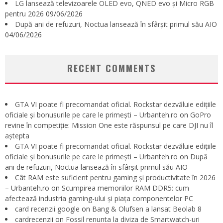
LG lansează televizoarele OLED evo, QNED evo și Micro RGB
pentru 2026
09/06/2026
După ani de refuzuri, Noctua lansează în sfârșit primul său AIO
04/06/2026
RECENT COMMENTS
GTA VI poate fi precomandat oficial. Rockstar dezvăluie edițiile
oficiale și bonusurile pe care le primești – Urbanteh.ro
on
GoPro
revine în competiție: Mission One este răspunsul pe care DJI nu îl
aștepta
GTA VI poate fi precomandat oficial. Rockstar dezvăluie edițiile
oficiale și bonusurile pe care le primești – Urbanteh.ro
on
După
ani de refuzuri, Noctua lansează în sfârșit primul său AIO
Cât RAM este suficient pentru gaming și productivitate în 2026
– Urbanteh.ro
on
Scumpirea memoriilor RAM DDR5: cum
afectează industria gaming-ului și piața componentelor PC
card recenzii google
on
Bang & Olufsen a lansat Beolab 8
cardrecenzii
on
Fossil renunta la diviza de Smartwatch-uri