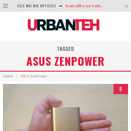
Ce este eSIM și cum îl activezi pe telefon? Ghid complet pentru Android și iPhone
CELE MAI NOI ARTICOLE
100 GB de internet mobil gratuit de la Orange. Fără contract, fără acte și fără obligații
LG lansează televizoarele OLED evo, QNED evo și Micro RGB pentru 2026
După ani de refuzuri, Noctua lansează în sfârșit primul său AIO
TAGGED
GoPro revine în competiție: Mission One este răspunsul pe care DJI nu îl aștepta
ASUS ZENPOWER
Analiza producției fotovoltaice în România – cât produce un sistem solar pe timp de iarnă?
NVIDIA avertizează: memoria RAM și SSD-urile ar putea deveni și mai scumpe în perioada următoare
Home
ASUS ZenPower
GTA VI poate fi precomandat oficial. Rockstar dezvăluie edițiile oficiale și bonusurile pe care le primești
8