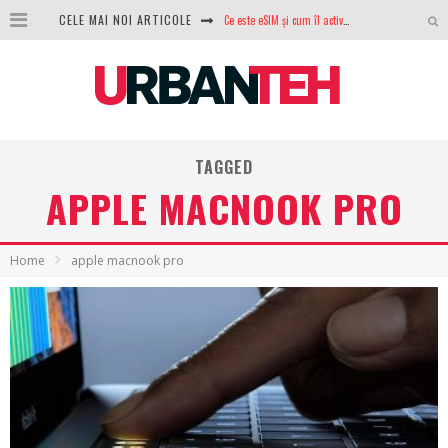
Ce este eSIM și cum îl activezi pe telefon? Ghid complet pentru Android și iPhone
CELE MAI NOI ARTICOLE
100 GB de internet mobil gratuit de la Orange. Fără contract, fără acte și fără obligații
LG lansează televizoarele OLED evo, QNED evo și Micro RGB pentru 2026
După ani de refuzuri, Noctua lansează în sfârșit primul său AIO
TAGGED
GoPro revine în competiție: Mission One este răspunsul pe care DJI nu îl aștepta
APPLE MACNOOK PRO
Analiza producției fotovoltaice în România – cât produce un sistem solar pe timp de iarnă?
NVIDIA avertizează: memoria RAM și SSD-urile ar putea deveni și mai scumpe în perioada următoare
Home
apple macnook pro
GTA VI poate fi precomandat oficial. Rockstar dezvăluie edițiile oficiale și bonusurile pe care le primești