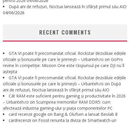
pentru 2026
09/06/2026
După ani de refuzuri, Noctua lansează în sfârșit primul său AIO
04/06/2026
RECENT COMMENTS
GTA VI poate fi precomandat oficial. Rockstar dezvăluie edițiile
oficiale și bonusurile pe care le primești – Urbanteh.ro
on
GoPro
revine în competiție: Mission One este răspunsul pe care DJI nu îl
aștepta
GTA VI poate fi precomandat oficial. Rockstar dezvăluie edițiile
oficiale și bonusurile pe care le primești – Urbanteh.ro
on
După
ani de refuzuri, Noctua lansează în sfârșit primul său AIO
Cât RAM este suficient pentru gaming și productivitate în 2026
– Urbanteh.ro
on
Scumpirea memoriilor RAM DDR5: cum
afectează industria gaming-ului și piața componentelor PC
card recenzii google
on
Bang & Olufsen a lansat Beolab 8
cardrecenzii
on
Fossil renunta la diviza de Smartwatch-uri