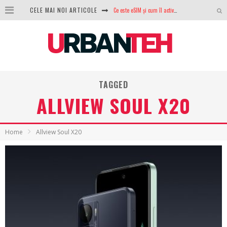
Ce este eSIM și cum îl activezi pe telefon? Ghid complet pentru Android și iPhone
CELE MAI NOI ARTICOLE
100 GB de internet mobil gratuit de la Orange. Fără contract, fără acte și fără obligații
LG lansează televizoarele OLED evo, QNED evo și Micro RGB pentru 2026
După ani de refuzuri, Noctua lansează în sfârșit primul său AIO
TAGGED
GoPro revine în competiție: Mission One este răspunsul pe care DJI nu îl aștepta
ALLVIEW SOUL X20
Analiza producției fotovoltaice în România – cât produce un sistem solar pe timp de iarnă?
NVIDIA avertizează: memoria RAM și SSD-urile ar putea deveni și mai scumpe în perioada următoare
Home
Allview Soul X20
GTA VI poate fi precomandat oficial. Rockstar dezvăluie edițiile oficiale și bonusurile pe care le primești