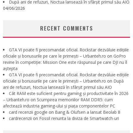
După ani de refuzuri, Noctua lansează în sfârșit primul său AIO
04/06/2026
RECENT COMMENTS
GTA VI poate fi precomandat oficial. Rockstar dezvăluie edițiile
oficiale și bonusurile pe care le primești – Urbanteh.ro
on
GoPro
revine în competiție: Mission One este răspunsul pe care DJI nu îl
aștepta
GTA VI poate fi precomandat oficial. Rockstar dezvăluie edițiile
oficiale și bonusurile pe care le primești – Urbanteh.ro
on
După
ani de refuzuri, Noctua lansează în sfârșit primul său AIO
Cât RAM este suficient pentru gaming și productivitate în 2026
– Urbanteh.ro
on
Scumpirea memoriilor RAM DDR5: cum
afectează industria gaming-ului și piața componentelor PC
card recenzii google
on
Bang & Olufsen a lansat Beolab 8
cardrecenzii
on
Fossil renunta la diviza de Smartwatch-uri