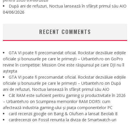
După ani de refuzuri, Noctua lansează în sfârșit primul său AIO
04/06/2026
RECENT COMMENTS
GTA VI poate fi precomandat oficial. Rockstar dezvăluie edițiile
oficiale și bonusurile pe care le primești – Urbanteh.ro
on
GoPro
revine în competiție: Mission One este răspunsul pe care DJI nu îl
aștepta
GTA VI poate fi precomandat oficial. Rockstar dezvăluie edițiile
oficiale și bonusurile pe care le primești – Urbanteh.ro
on
După
ani de refuzuri, Noctua lansează în sfârșit primul său AIO
Cât RAM este suficient pentru gaming și productivitate în 2026
– Urbanteh.ro
on
Scumpirea memoriilor RAM DDR5: cum
afectează industria gaming-ului și piața componentelor PC
card recenzii google
on
Bang & Olufsen a lansat Beolab 8
cardrecenzii
on
Fossil renunta la diviza de Smartwatch-uri