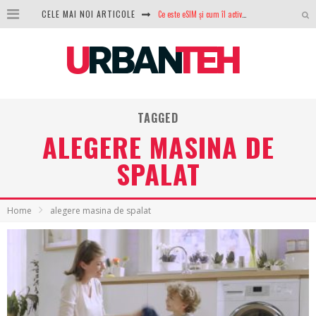
CELE MAI NOI ARTICOLE
100 GB de internet mobil gratuit de la Orange. Fără contract, fără acte și fără obligații
LG lansează televizoarele OLED evo, QNED evo și Micro RGB pentru 2026
După ani de refuzuri, Noctua lansează în sfârșit primul său AIO
GoPro revine în competiție: Mission One este răspunsul pe care DJI nu îl aștepta
TAGGED
Analiza producției fotovoltaice în România – cât produce un sistem solar pe timp de iarnă?
ALEGERE MASINA DE
NVIDIA avertizează: memoria RAM și SSD-urile ar putea deveni și mai scumpe în perioada următoare
SPALAT
GTA VI poate fi precomandat oficial. Rockstar dezvăluie edițiile oficiale și bonusurile pe care le primești
Home
alegere masina de spalat
Ce este eSIM și cum îl activezi pe telefon? Ghid complet pentru Android și iPhone