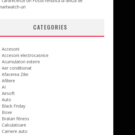
cardrecenzii
on
Fossil renunta la diviza de
martwatch-uri
CATEGORIES
Accesorii
Accesorii electrocasnice
Acumulatori externi
Aer conditionat
Afacerea Zilei
Afiliere
AI
Airsoft
Auto
Black Friday
Boxe
Bratari fitness
Calculatoare
Camere auto