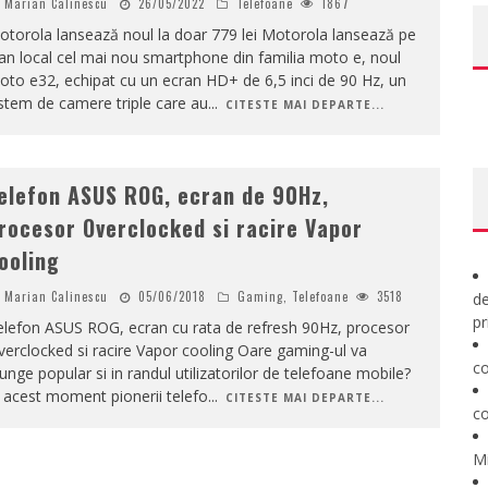
Marian Calinescu
26/05/2022
Telefoane
1867
torola lansează noul la doar 779 lei Motorola lansează pe
an local cel mai nou smartphone din familia moto e, noul
to e32, echipat cu un ecran HD+ de 6,5 inci de 90 Hz, un
stem de camere triple care au
...
CITESTE MAI DEPARTE...
elefon ASUS ROG, ecran de 90Hz,
rocesor Overclocked si racire Vapor
ooling
Marian Calinescu
05/06/2018
Gaming
,
Telefoane
3518
de
pr
elefon ASUS ROG, ecran cu rata de refresh 90Hz, procesor
erclocked si racire Vapor cooling Oare gaming-ul va
co
unge popular si in randul utilizatorilor de telefoane mobile?
 acest moment pionerii telefo
...
CITESTE MAI DEPARTE...
co
M