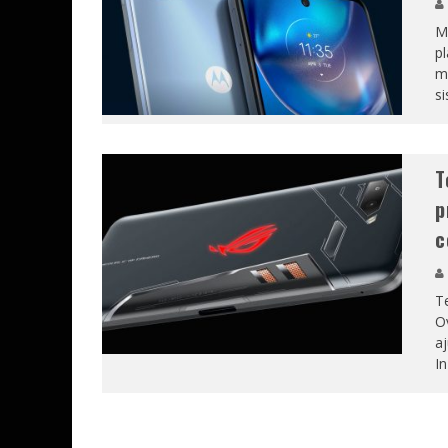
Mo
pl
mo
si
T
p
c
T
Ov
aj
In