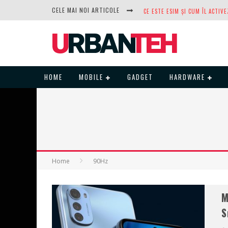
CELE MAI NOI ARTICOLE
DUPĂ ANI DE REFUZURI, NOCTUA
HOME
MOBILE
GADGET
HARDWARE
Home
90Hz
M
S