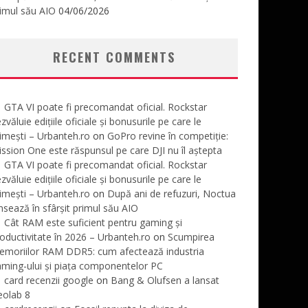
imul său AIO
04/06/2026
RECENT COMMENTS
GTA VI poate fi precomandat oficial. Rockstar
zvăluie edițiile oficiale și bonusurile pe care le
imești – Urbanteh.ro
on
GoPro revine în competiție:
ssion One este răspunsul pe care DJI nu îl aștepta
GTA VI poate fi precomandat oficial. Rockstar
zvăluie edițiile oficiale și bonusurile pe care le
imești – Urbanteh.ro
on
După ani de refuzuri, Noctua
nsează în sfârșit primul său AIO
Cât RAM este suficient pentru gaming și
oductivitate în 2026 – Urbanteh.ro
on
Scumpirea
emoriilor RAM DDR5: cum afectează industria
ming-ului și piața componentelor PC
card recenzii google
on
Bang & Olufsen a lansat
eolab 8