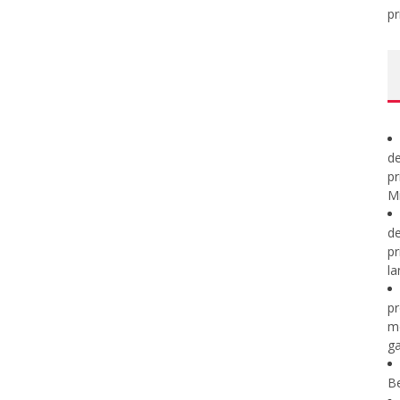
pr
de
pr
Mi
de
pr
la
pr
m
ga
B