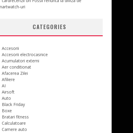
cardrecenzii
on
Fossil renunta la diviza de
martwatch-uri
CATEGORIES
Accesorii
Accesorii electrocasnice
Acumulatori externi
Aer conditionat
Afacerea Zilei
Afiliere
AI
Airsoft
Auto
Black Friday
Boxe
Bratari fitness
Calculatoare
Camere auto