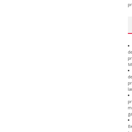
pr
de
pr
Mi
de
pr
la
pr
m
ga
B