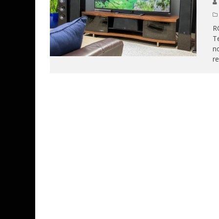
RC
Te
no
r