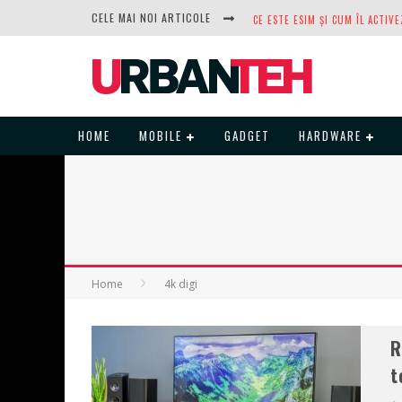
CELE MAI NOI ARTICOLE
DUPĂ ANI DE REFUZURI, NOCTUA
HOME
MOBILE
GADGET
HARDWARE
Home
4k digi
R
t