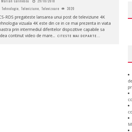
Marian Calinescu
29/10/2018
Tehnologie
,
Televiziune
,
Televizoare
3020
S-RDS pregateste lansarea unui post de televiziune 4K
hnologia vizuala 4K este din ce in ce mai prezenta in viata
astra prin intermediul diferitelor dispozitive capabile sa
edea continut video de mare
...
CITESTE MAI DEPARTE...
de
pr
co
co
M