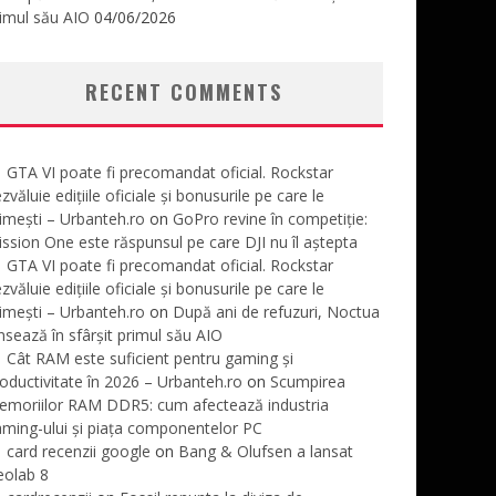
imul său AIO
04/06/2026
RECENT COMMENTS
GTA VI poate fi precomandat oficial. Rockstar
zvăluie edițiile oficiale și bonusurile pe care le
imești – Urbanteh.ro
on
GoPro revine în competiție:
ssion One este răspunsul pe care DJI nu îl aștepta
GTA VI poate fi precomandat oficial. Rockstar
zvăluie edițiile oficiale și bonusurile pe care le
imești – Urbanteh.ro
on
După ani de refuzuri, Noctua
nsează în sfârșit primul său AIO
Cât RAM este suficient pentru gaming și
oductivitate în 2026 – Urbanteh.ro
on
Scumpirea
emoriilor RAM DDR5: cum afectează industria
ming-ului și piața componentelor PC
card recenzii google
on
Bang & Olufsen a lansat
eolab 8