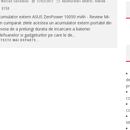
Marian Calinescu
11/02/2017
Acumulatori externi
,
Review
8759
cumulator extern ASUS ZenPower 10050 mAh - Review Mi-
 cumparat zilele acestea un acumulator extern portabil din
voia de a prelungi durata de incarcare a bateriei
lefoanelor si gadgeturilor pe care le de
...
ITESTE MAI DEPARTE...
de
pr
co
co
M