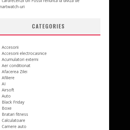
cardrecenzii
on
Fossil renunta la diviza de
martwatch-uri
CATEGORIES
Accesorii
Accesorii electrocasnice
Acumulatori externi
Aer conditionat
Afacerea Zilei
Afiliere
AI
Airsoft
Auto
Black Friday
Boxe
Bratari fitness
Calculatoare
Camere auto