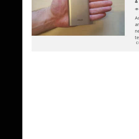
A
am
ne
te
C