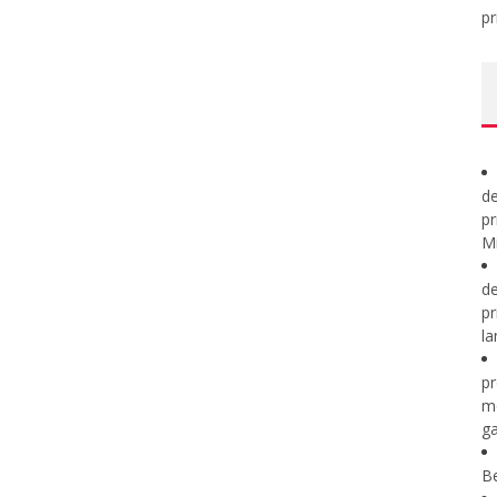
pr
de
pr
Mi
de
pr
la
pr
m
ga
B