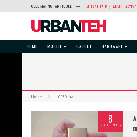
CELE MAI NOI ARTICOLE
DUPĂ ANI DE REFUZURI, NOCTUA
HOME
MOBILE
GADGET
HARDWARE
Home
10050 mAh
8
A
NOTA FINALA
m