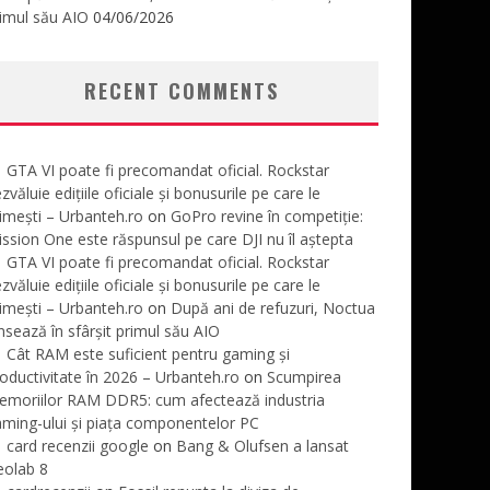
imul său AIO
04/06/2026
RECENT COMMENTS
GTA VI poate fi precomandat oficial. Rockstar
zvăluie edițiile oficiale și bonusurile pe care le
imești – Urbanteh.ro
on
GoPro revine în competiție:
ssion One este răspunsul pe care DJI nu îl aștepta
GTA VI poate fi precomandat oficial. Rockstar
zvăluie edițiile oficiale și bonusurile pe care le
imești – Urbanteh.ro
on
După ani de refuzuri, Noctua
nsează în sfârșit primul său AIO
Cât RAM este suficient pentru gaming și
oductivitate în 2026 – Urbanteh.ro
on
Scumpirea
emoriilor RAM DDR5: cum afectează industria
ming-ului și piața componentelor PC
card recenzii google
on
Bang & Olufsen a lansat
eolab 8