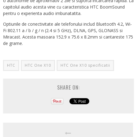
o autonomie de aproximativ 2 zile si suporta incarcarea rapida. La
capitolul audio acesta vine cu caracteristica HTC BoomSound
pentru o experienta audio imbunatatita.
Optiunile de conectivitate ale telefonului includ Bluetooth 4.2, Wi-
Fi 802.11 a / b / g / n (2.4 si 5 GHz), DLNA, GPS, GLONASS si
Miracast. Acesta masoara 152.9 x 75.6 x 8.2mm si cantareste 175
de grame.
HTC
HTC One X10
HTC One X10 specificatii
SHARE ON: