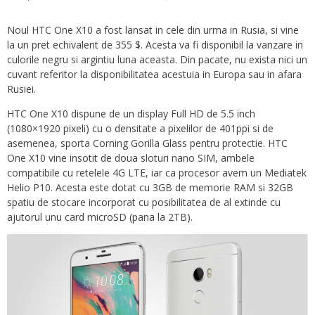
Noul HTC One X10 a fost lansat in cele din urma in Rusia, si vine
la un pret echivalent de 355 $. Acesta va fi disponibil la vanzare in
culorile negru si argintiu luna aceasta. Din pacate, nu exista nici un
cuvant referitor la disponibilitatea acestuia in Europa sau in afara
Rusiei.
HTC One X10 dispune de un display Full HD de 5.5 inch
(1080×1920 pixeli) cu o densitate a pixelilor de 401ppi si de
asemenea, sporta Corning Gorilla Glass pentru protectie. HTC
One X10 vine insotit de doua sloturi nano SIM, ambele
compatibile cu retelele 4G LTE, iar ca procesor avem un Mediatek
Helio P10. Acesta este dotat cu 3GB de memorie RAM si 32GB
spatiu de stocare incorporat cu posibilitatea de al extinde cu
ajutorul unu card microSD (pana la 2TB).