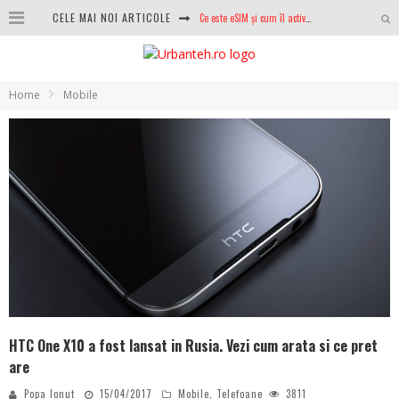
CELE MAI NOI ARTICOLE
100 GB de internet mobil gratuit de la Orange. Fără contract, fără acte și fără obligații
LG lansează televizoarele OLED evo, QNED evo și Micro RGB pentru 2026
Home
Mobile
După ani de refuzuri, Noctua lansează în sfârșit primul său AIO
GoPro revine în competiție: Mission One este răspunsul pe care DJI nu îl aștepta
Analiza producției fotovoltaice în România – cât produce un sistem solar pe timp de iarnă?
NVIDIA avertizează: memoria RAM și SSD-urile ar putea deveni și mai scumpe în perioada următoare
GTA VI poate fi precomandat oficial. Rockstar dezvăluie edițiile oficiale și bonusurile pe care le primești
HTC One X10 a fost lansat in Rusia. Vezi cum arata si ce pret
are
Popa Ionut
15/04/2017
Mobile
,
Telefoane
3811