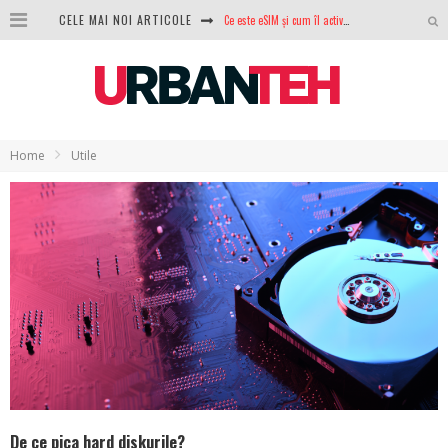
CELE MAI NOI ARTICOLE
100 GB de internet mobil gratuit de la Orange. Fără contract, fără acte și fără obligații
LG lansează televizoarele OLED evo, QNED evo și Micro RGB pentru 2026
După ani de refuzuri, Noctua lansează în sfârșit primul său AIO
GoPro revine în competiție: Mission One este răspunsul pe care DJI nu îl aștepta
Home
Utile
Analiza producției fotovoltaice în România – cât produce un sistem solar pe timp de iarnă?
NVIDIA avertizează: memoria RAM și SSD-urile ar putea deveni și mai scumpe în perioada următoare
GTA VI poate fi precomandat oficial. Rockstar dezvăluie edițiile oficiale și bonusurile pe care le primești
De ce pica hard diskurile?