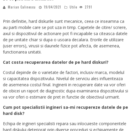
Marian Calinescu
19/04/2021
Utile
2791
Prin definitie, hard diskurile sunt mecanice, ceea ce inseamna ca
au parti mobile care se pot uza in timp. Capetele de citire/ scriere,
axul si dispozitivul de actionare pot fi incapabile sa citeasca datele
de pe unitate chiar si dupa o usoara decalara. Erorile de utilizare
(user errors), virusii si daunele fizice pot afecta, de asemenea,
functionarea unitatii.
Cat costa recuperarea datelor de pe hard diskuri?
Costul depinde de o varietate de factori, inclusiv marca, modelul
si capacitatea dispozitivului. Nivelul de serviciu ales influenteaza
de asemenea costul final. Inginerii in recuperare date va vor oferi
de obicei un raport de diagnostic dupa examinarea dispozitivului si
va vor oferi o estimare de pret in functie de obiectivul urmarit.
Cum pot specialistii ingineri sa-mi recupereze datele de pe
hard disk?
Echipa de ingineri specialisti repara sau inlocuieste componentele
hard diskului deteriorat prin diverse proceduri si echipamente de