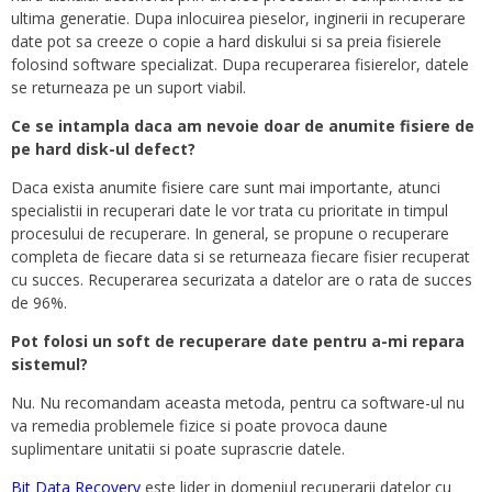
ultima generatie. Dupa inlocuirea pieselor, inginerii in recuperare
date pot sa creeze o copie a hard diskului si sa preia fisierele
folosind software specializat. Dupa recuperarea fisierelor, datele
se returneaza pe un suport viabil.
Ce se intampla daca am nevoie doar de anumite fisiere de
pe hard disk-ul defect?
Daca exista anumite fisiere care sunt mai importante, atunci
specialistii in recuperari date le vor trata cu prioritate in timpul
procesului de recuperare. In general, se propune o recuperare
completa de fiecare data si se returneaza fiecare fisier recuperat
cu succes. Recuperarea securizata a datelor are o rata de succes
de 96%.
Pot folosi un soft de recuperare date pentru a-mi repara
sistemul?
Nu. Nu recomandam aceasta metoda, pentru ca software-ul nu
va remedia problemele fizice si poate provoca daune
suplimentare unitatii si poate suprascrie datele.
Bit Data Recovery
este lider in domeniul recuperarii datelor cu