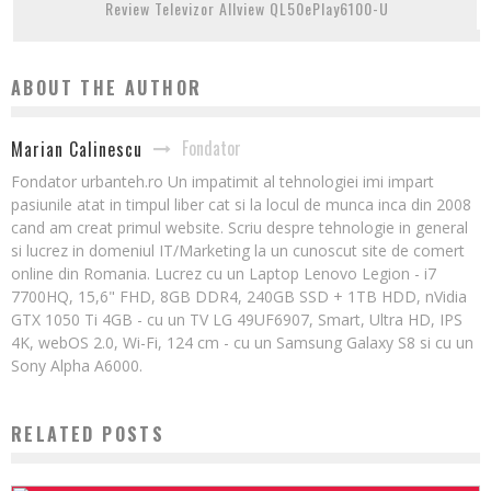
Review Televizor Allview QL50ePlay6100-U
ABOUT THE AUTHOR
Fondator
Marian Calinescu
Fondator urbanteh.ro Un impatimit al tehnologiei imi impart
pasiunile atat in timpul liber cat si la locul de munca inca din 2008
cand am creat primul website. Scriu despre tehnologie in general
si lucrez in domeniul IT/Marketing la un cunoscut site de comert
online din Romania. Lucrez cu un Laptop Lenovo Legion - i7
7700HQ, 15,6" FHD, 8GB DDR4, 240GB SSD + 1TB HDD, nVidia
GTX 1050 Ti 4GB - cu un TV LG 49UF6907, Smart, Ultra HD, IPS
4K, webOS 2.0, Wi-Fi, 124 cm - cu un Samsung Galaxy S8 si cu un
Sony Alpha A6000.
RELATED POSTS