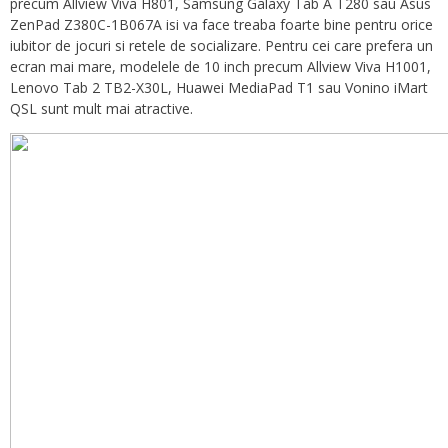
precum Allview Viva H801, Samsung Galaxy Tab A T280 sau Asus
ZenPad Z380C-1B067A isi va face treaba foarte bine pentru orice
iubitor de jocuri si retele de socializare. Pentru cei care prefera un
ecran mai mare, modelele de 10 inch precum Allview Viva H1001,
Lenovo Tab 2 TB2-X30L, Huawei MediaPad T1 sau Vonino iMart
QSL sunt mult mai atractive.