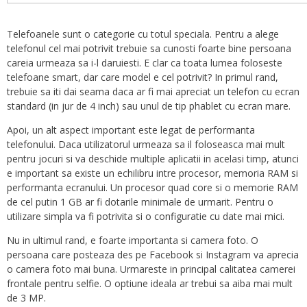
Telefoanele sunt o categorie cu totul speciala. Pentru a alege
telefonul cel mai potrivit trebuie sa cunosti foarte bine persoana
careia urmeaza sa i-l daruiesti. E clar ca toata lumea foloseste
telefoane smart, dar care model e cel potrivit? In primul rand,
trebuie sa iti dai seama daca ar fi mai apreciat un telefon cu ecran
standard (in jur de 4 inch) sau unul de tip phablet cu ecran mare.
Apoi, un alt aspect important este legat de performanta
telefonului. Daca utilizatorul urmeaza sa il foloseasca mai mult
pentru jocuri si va deschide multiple aplicatii in acelasi timp, atunci
e important sa existe un echilibru intre procesor, memoria RAM si
performanta ecranului. Un procesor quad core si o memorie RAM
de cel putin 1 GB ar fi dotarile minimale de urmarit. Pentru o
utilizare simpla va fi potrivita si o configuratie cu date mai mici.
Nu in ultimul rand, e foarte importanta si camera foto. O
persoana care posteaza des pe Facebook si Instagram va aprecia
o camera foto mai buna. Urmareste in principal calitatea camerei
frontale pentru selfie. O optiune ideala ar trebui sa aiba mai mult
de 3 MP.