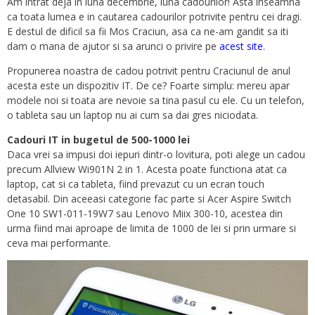
Am intrat deja in luna decembrie, luna cadourilor! Asta inseamna
ca toata lumea e in cautarea cadourilor potrivite pentru cei dragi.
E destul de dificil sa fii Mos Craciun, asa ca ne-am gandit sa iti
dam o mana de ajutor si sa arunci o privire pe
acest site
.
Propunerea noastra de cadou potrivit pentru Craciunul de anul
acesta este un dispozitiv IT. De ce? Foarte simplu: mereu apar
modele noi si toata are nevoie sa tina pasul cu ele. Cu un telefon,
o tableta sau un laptop nu ai cum sa dai gres niciodata.
Cadouri IT in bugetul de 500-1000 lei
Daca vrei sa impusi doi iepuri dintr-o lovitura, poti alege un cadou
precum Allview Wi901N 2 in 1. Acesta poate functiona atat ca
laptop, cat si ca tableta, fiind prevazut cu un ecran touch
detasabil. Din aceeasi categorie fac parte si Acer Aspire Switch
One 10 SW1-011-19W7 sau Lenovo Miix 300-10, acestea din
urma fiind mai aproape de limita de 1000 de lei si prin urmare si
ceva mai performante.