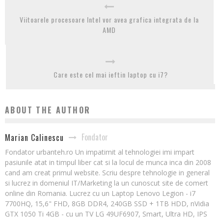
Viitoarele procesoare Intel vor avea grafica integrata de la
AMD
Care este cel mai ieftin laptop cu i7?
ABOUT THE AUTHOR
Fondator
Marian Calinescu
Fondator urbanteh.ro Un impatimit al tehnologiei imi impart
pasiunile atat in timpul liber cat si la locul de munca inca din 2008
cand am creat primul website. Scriu despre tehnologie in general
si lucrez in domeniul IT/Marketing la un cunoscut site de comert
online din Romania. Lucrez cu un Laptop Lenovo Legion - i7
7700HQ, 15,6" FHD, 8GB DDR4, 240GB SSD + 1TB HDD, nVidia
GTX 1050 Ti 4GB - cu un TV LG 49UF6907, Smart, Ultra HD, IPS