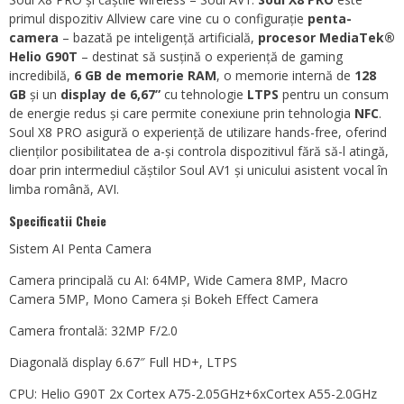
primul dispozitiv Allview care vine cu o configurație
penta-
camera
– bazată pe inteligență artificială,
procesor MediaTek®
Helio G90T
– destinat să susțină o experiență de gaming
incredibilă,
6 GB de memorie RAM
, o memorie internă de
128
GB
și un
display de 6,67”
cu tehnologie
LTPS
pentru un consum
de energie redus și care permite conexiune prin tehnologia
NFC
.
Soul X8 PRO asigură o experiență de utilizare hands-free, oferind
clienților posibilitatea de a-și controla dispozitivul fără să-l atingă,
doar prin intermediul căștilor Soul AV1 și unicului asistent vocal în
limba română, AVI.
Specificatii Cheie
Sistem AI Penta Camera
Camera principală cu AI: 64MP, Wide Camera 8MP, Macro
Camera 5MP, Mono Camera și Bokeh Effect Camera
Camera frontală: 32MP F/2.0
Diagonală display 6.67″ Full HD+, LTPS
CPU: Helio G90T 2x Cortex A75-2.05GHz+6xCortex A55-2.0GHz