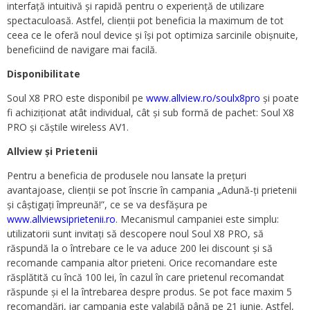
interfață intuitivă și rapidă pentru o experiență de utilizare
spectaculoasă. Astfel, clienții pot beneficia la maximum de tot
ceea ce le oferă noul device și își pot optimiza sarcinile obișnuite,
beneficiind de navigare mai facilă.
Disponibilitate
Soul X8 PRO este disponibil pe
www.allview.ro/soulx8pro
și poate
fi achiziționat atât individual, cât și sub formă de pachet: Soul X8
PRO și căștile wireless AV1.
Allview și Prietenii
Pentru a beneficia de produsele nou lansate la prețuri
avantajoase, clienții se pot înscrie în campania „Adună-ți prietenii
și câștigați împreună!”, ce se va desfășura pe
www.allviewsiprietenii.ro
. Mecanismul campaniei este simplu:
utilizatorii sunt invitați să descopere noul Soul X8 PRO, să
răspundă la o întrebare ce le va aduce 200 lei discount și să
recomande campania altor prieteni. Orice recomandare este
răsplătită cu încă 100 lei, în cazul în care prietenul recomandat
răspunde și el la întrebarea despre produs. Se pot face maxim 5
recomandări, iar campania este valabilă până pe 21 iunie. Astfel,