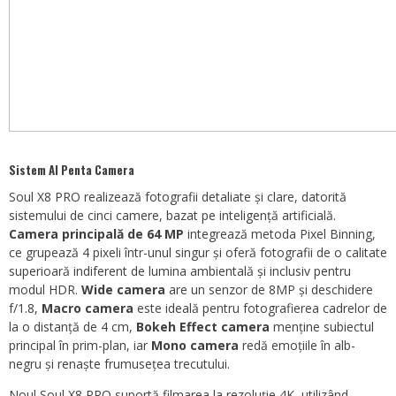
Sistem AI Penta Camera
Soul X8 PRO realizează fotografii detaliate și clare, datorită
sistemului de cinci camere, bazat pe inteligență artificială.
Camera principală de 64 MP
integrează metoda Pixel Binning,
ce grupează 4 pixeli într-unul singur și oferă fotografii de o calitate
superioară indiferent de lumina ambientală și inclusiv pentru
modul HDR.
Wide camera
are un senzor de 8MP și deschidere
f/1.8,
Macro camera
este ideală pentru fotografierea cadrelor de
la o distanță de 4 cm,
Bokeh Effect camera
menține subiectul
principal în prim-plan, iar
Mono camera
redă emoțiile în alb-
negru și renaște frumusețea trecutului.
Noul Soul X8 PRO suportă filmarea la rezoluţie 4K, utilizând