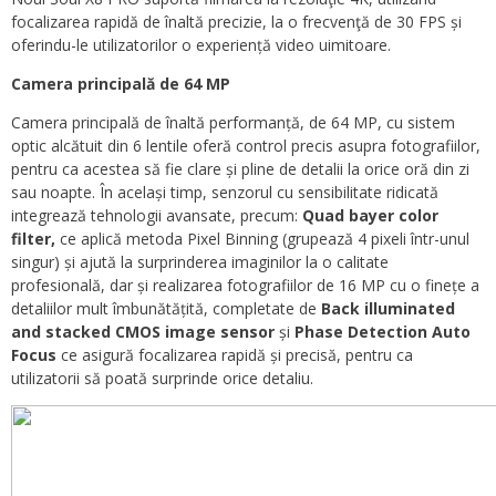
focalizarea rapidă de înaltă precizie, la o frecvenţă de 30 FPS și
oferindu-le utilizatorilor o experiență video uimitoare.
Camera principală de 64 MP
Camera principală de înaltă performanță, de 64 MP, cu sistem
optic alcătuit din 6 lentile oferă control precis asupra fotografiilor,
pentru ca acestea să fie clare și pline de detalii la orice oră din zi
sau noapte. În același timp, senzorul cu sensibilitate ridicată
integrează tehnologii avansate, precum:
Quad bayer color
filter,
ce aplică metoda Pixel Binning (grupează 4 pixeli într-unul
singur) și ajută la surprinderea imaginilor la o calitate
profesională, dar și realizarea fotografiilor de 16 MP cu o finețe a
detaliilor mult îmbunătățită, completate de
Back illuminated
and stacked CMOS image sensor
și
Phase Detection Auto
Focus
ce asigură focalizarea rapidă și precisă, pentru ca
utilizatorii să poată surprinde orice detaliu.