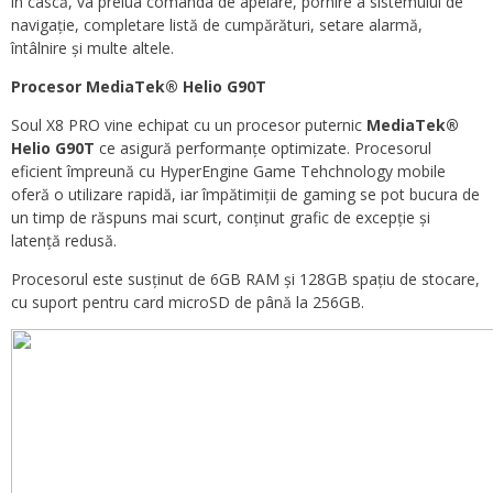
în cască, va prelua comanda de apelare, pornire a sistemului de
navigație, completare listă de cumpărături, setare alarmă,
întâlnire și multe altele.
Procesor MediaTek® Helio G90T
Soul X8 PRO vine echipat cu un procesor puternic
MediaTek®
Helio G90T
ce asigură performanțe optimizate. Procesorul
eficient împreună cu HyperEngine Game Tehchnology mobile
oferă o utilizare rapidă, iar împătimiții de gaming se pot bucura de
un timp de răspuns mai scurt, conținut grafic de excepție și
latență redusă.
Procesorul este susținut de 6GB RAM și 128GB spațiu de stocare,
cu suport pentru card microSD de până la 256GB.