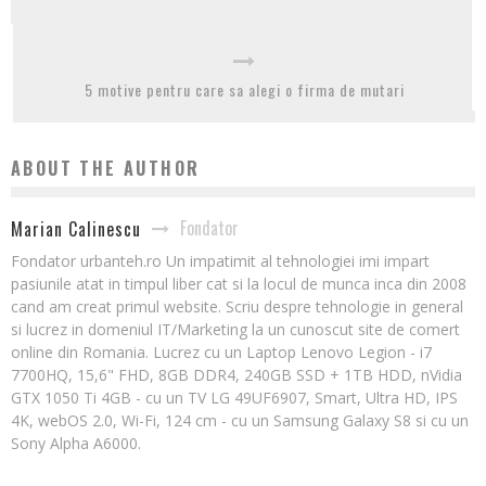
5 motive pentru care sa alegi o firma de mutari
ABOUT THE AUTHOR
Fondator
Marian Calinescu
Fondator urbanteh.ro Un impatimit al tehnologiei imi impart
pasiunile atat in timpul liber cat si la locul de munca inca din 2008
cand am creat primul website. Scriu despre tehnologie in general
si lucrez in domeniul IT/Marketing la un cunoscut site de comert
online din Romania. Lucrez cu un Laptop Lenovo Legion - i7
7700HQ, 15,6" FHD, 8GB DDR4, 240GB SSD + 1TB HDD, nVidia
GTX 1050 Ti 4GB - cu un TV LG 49UF6907, Smart, Ultra HD, IPS
4K, webOS 2.0, Wi-Fi, 124 cm - cu un Samsung Galaxy S8 si cu un
Sony Alpha A6000.