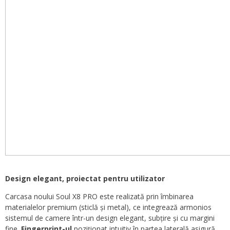
Design elegant, proiectat pentru utilizator
Carcasa noului Soul X8 PRO este realizată prin îmbinarea
materialelor premium (sticlă și metal), ce integrează armonios
sistemul de camere într-un design elegant, subțire și cu margini
fine.
Fingerprint-ul
poziționat intuitiv în partea laterală asigură